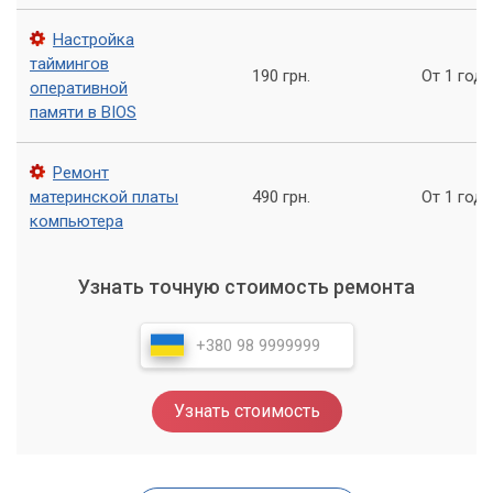
рабочую величину.
Настройка
К повышению температуры всех модулей и узлов системы
таймингов
190 грн.
От 1 года
приводит и большое количество пыли. Запыленный воздух
оперативной
хуже циркулирует и создает своеобразный эффект
памяти в BIOS
подушки, что и приводит к перегреву графического
процессора
или оперативной памяти
.
Ремонт
материнской платы
490 грн.
От 1 года
компьютера
Узнать точную стоимость ремонта
Узнать стоимость