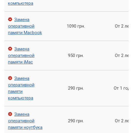
компьютера
уровней его проверки обеспечивают эффективное
отсеивание бракованных экземпляров даже среди
потребительских изделий.
Замена
оперативной
1090 грн.
От 2 лет
памяти Macbook
Замена
оперативной
950 грн.
От 2 лет
памяти iMac
Замена
оперативной
290 грн.
От 1 года
памяти
компьютера
Напряжение питания оперативной памяти в BIOS
После обновления БИОСа и по некоторым другим
Замена
причинам могут сбиться настройки электропитания. В
оперативной
290 грн.
От 2 лет
результате сбоя настроек на модуль оперативной памяти
памяти ноутбука
подаётся напряжение, превосходящее нормальную