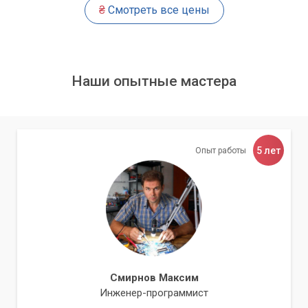
₴
Смотреть все цены
Пыль в системном блоке
Способы устранения перегрева ОЗУ
Наши опытные мастера
В подавляющем большинстве случаев придётся заменить
перегревающийся модуль ОЗУ. Такие устройства не
подлежат ремонту и если повреждение где-то в них, то
никакой ремонт не в состоянии этого изменить.
5 лет
Опыт работы
Другое дело если причина неисправности во внешних
факторах – слишком большая температура окружающей
среды или запыленный корпус. В первом случае поможет
специальный радиатор или вентиляторы, а во втором –
только чистка корпуса и
системы охлаждения
.
Таким образом проблемы с температурой оперативной
памяти Возникают крайне редко, а если и возникают, то
быстро решаются простой заменой платы.
Смирнов Максим
Инженер-программист