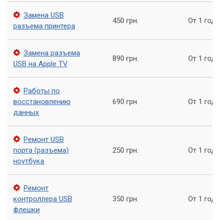
материнской платой, типом сокета и возможностью BIOS
Замена USB
поддерживать новый процессор. Наши
450 грн.
От 1 года
разъема принтера
квалифицированные специалисты сервисного центра
«Компьютерный Мастер» обладают необходимыми
знаниями и опытом для проведения этой процедуры.
Замена разъема
890 грн.
От 1 года
USB на Apple TV
Доверяя апгрейд процессора
Работы по
профессионалам, вы избегаете риска
восстановлению
690 грн.
От 1 года
повреждения компонентов компьютера и
данных
гарантируете корректную работу обновленной
системы.
Ремонт USB
порта (разъема)
250 грн.
От 1 года
Совместимость и подбор
ноутбука
Главный аспект при апгрейде процессора - это его
Ремонт
совместимость с существующей материнской платой.
контроллера USB
350 грн.
От 1 года
Разные материнские платы имеют разные типы сокетов
флешки
(например, AM4, LGA 1200) и поддерживают определенные