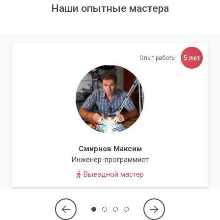
Наши опытные мастера
компьютеров и процессоров.
Индивидуальный подход:
Мы подбираем
оптимальное решение, исходя из ваших потребностей и
характеристик вашего ПК.
Быстро и надежно:
Проводим апгрейд в кратчайшие
5 лет
Опыт работы
сроки с гарантией качества.
Проверка совместимости:
Мы тщательно проверяем
совместимость всех компонентов перед установкой.
Гарантия на работы:
Предоставляем гарантию на все
выполненные работы и установленные компоненты.
Не стоит рисковать дорогостоящими
Смирнов Максим
Инженер-программист
компонентами, пытаясь провести апгрейд
самостоятельно без должных знаний.
Выездной мастер
Доверьте свой ПК профессионалам!
Обратившись в сервисный центр «Компьютерный Мастер»,