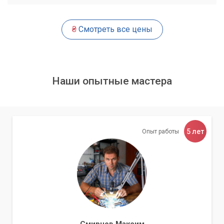
Поставка оригинальных запчастей
₴
Смотреть все цены
Использование неоригинальных запчастей часто приводит
к повторным поломкам и сокращению срока службы
оборудования. Мы используем только оригинальные
комплектующие, что гарантирует надежность и
Наши опытные мастера
долговечность ремонта. Мы также можем обеспечить
регулярные поставки необходимых расходных материалов
по самым выгодным ценам.
Почему выбирают «Компьютерный
5 лет
Опыт работы
Мастер»?
Выбор сервисного партнера – ответственное решение, от
которого зависит эффективность вашей работы. Мы
предлагаем не просто сервис, а долгосрочное
партнерство, основанное на доверии и профессионализме.
Опытные и квалифицированные инженеры