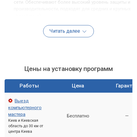
сети. Обеспечивают более высокий уровень защиты и
производительности, подходят для средних и крупных
предприятий.
NGFW (Next-Generation Firewalls): Фаерволы нового
Читать далее
поколения, которые, помимо базовых функций,
предлагают расширенные возможности, такие как
инспекция приложений, предотвращение вторжений
(IPS) и фильтрация URL-адресов.
Выбор конкретного типа фаервола зависит от множества
Цены на установку программ
факторов, включая размер вашей сети, чувствительность
данных, бюджет и требования к производительности.
Работы
Цена
Гаранти
Неправильно подобранный или некорректно
Выезд
настроенный фаервол может стать не
компьютерного
защитой, а "дырой" в вашей системе
мастера
Бесплатно
—
безопасности.
Киев и Киевская
область до 30 км от
центра Киева