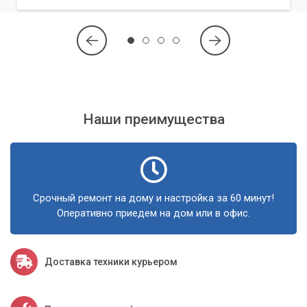
уязвимостей.
Документирование: Предоставление полной документации
по настройкам и рекомендациям по эксплуатации.
Мы не просто устанавливаем фаервол, мы
создаем полноценный эшелон обороны для
Наши преимущества
вашей информации.
Индивидуальный подход и поддержка
Мы понимаем, что каждая компания уникальна, и
Срочный ремонт на дому и настройка за 60 минут!
предлагаем индивидуальные решения, максимально
Оперативно приедем на дом или в офис.
соответствующие вашим потребностям. Наша цель —
обеспечить не просто защиту, а спокойствие за вашу
цифровую инфраструктуру.
Доставка техники курьером
Кроме того, мы предлагаем пост-установочную поддержку
и консультации по вопросам эксплуатации фаервола. Вы