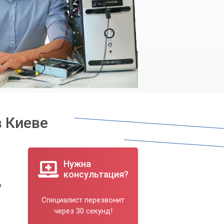
в Киеве
Нужна
консультация?
ю
Специалист перезвонит
через 30 секунд!