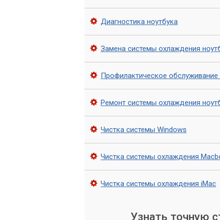
предоставляет следующие преимущест
Увеличение срока службы ноутбук
Диагностика ноутбука
Повышение производительности
Замена системы охлаждения ноут
Предотвращение поломок и сбоев 
Улучшение безопасности
Профилактическое обслуживание 
Обращайтесь в сервис «
Ремонт системы охлаждения ноут
Техническое обслуживание ноутбука яв
«Компьютерный Мастер» мы предлагаем
Чистка системы Windows
помогут вам сохранить ваше устройств
Обращайтесь к нам, и мы с радостью 
Чистка системы охлаждения Macb
долгие годы!
Чистка системы охлаждения iMac
Узнать точную 