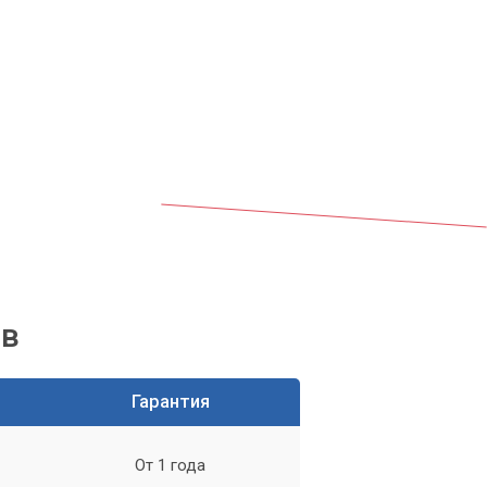
бы
жет
ов
Гарантия
От 1 года