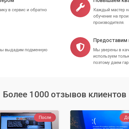
ьером
Повышаем кв
ику в сервис и обратно
Каждый мастер н
обучение на про
производителя.
Предоставим 
, мы выдадим подменную
Мы уверены в кач
используем толь
поэтому даем гар
Более 1000 отзывов клиентов
После
Д