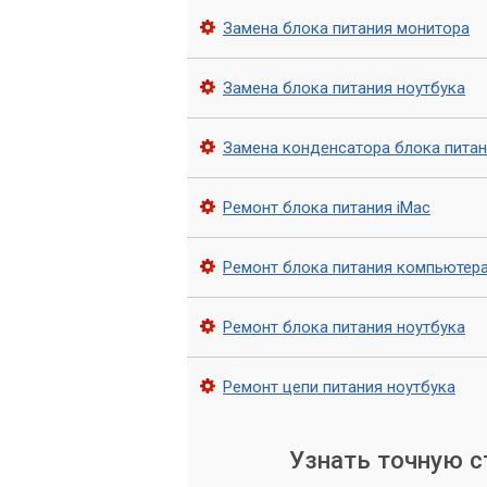
macOS, Linux), драйверов, антиви
Замена блока питания монитора
Удаление вирусов и вредоносно
зараженных файлов, установка на
Замена блока питания ноутбука
Аппаратный ремонт и модерниз
(жесткие диски, оперативная памят
Замена конденсатора блока пита
Настройка интернета и сетей.
По
Ремонт блока питания iMac
доступом в интернет и локальную с
Профилактика и оптимизация.
Чи
Ремонт блока питания компьютер
ускорение работы операционной с
Ремонт блока питания ноутбука
Восстановление данных.
Помощь
поврежденных носителей (в случая
Ремонт цепи питания ноутбука
Независимо от того, столкнулись ли в
вирусов или ваш компьютер просто ст
оперативно помочь вам.
Узнать точную 