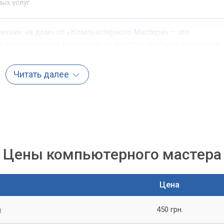
ых услуг.
хник на дом» от «Компьютерного Мастера» – это
с компьютером максимально быстро, удобно и прозрачно,
Читать далее
ого техника на дому
ного центра обладают высокой квалификацией и большим
й компьютерной техникой и программным обеспечением. Они
 месте у клиента.
Цены компьютерного мастера
помощи
е определение причин неисправностей аппаратного и
Цена
а
450 грн.
лляция и конфигурирование операционных систем (Windows,