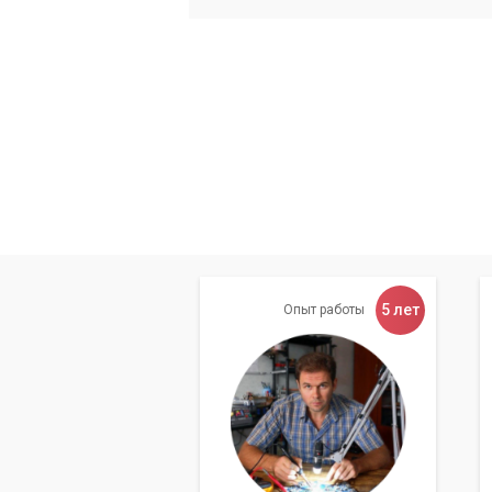
Почему выбирают 
«Компьютерный М
Мы стремимся предоставить нашим кли
вы можете быть уверены в качестве и
клиентов.
Профессионализм и опы
В нашей команде работают только опы
проходят обучение и всегда в курсе п
5 лет
Опыт работы
используют современное диагностиче
Оперативность выезда
Мы понимаем, что проблемы с компьют
центр «Компьютерный Мастер» организ
в Киеве или области.