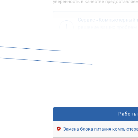
уверенность в качестве предоставляем
Сервис «Компьютерный те
решение ваших проблем 
прямо у вас дома.
Услуги компьютерн
Компьютерные мастера нашего сервис
опытом работы с самой разнообразно
готовы решить большинство проблем на
Основные направления 
Комплексная диагностика.
Работы
Точно
программного характера.
Замена блока питания компьютер
Установка и настройка ПО.
Инста