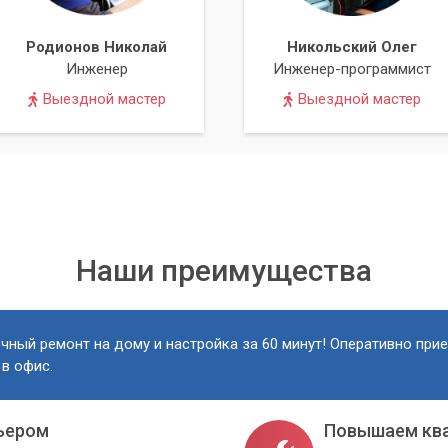
профессионалам сервисного центра «Компьютерный
Родионов Николай
Никольский Олег
ественное и быстрое решение любых компьютерных
Инженер
Инженер-программист
Выездной мастер
Выездной мастер
терный Мастер» за услугой «Компьютерный техник на дом», вы
 комплекс услуг по восстановлению работоспособности и
 время и в комфортной обстановке. Мы делаем все возможное,
жила долго и надежно, а решение любых возникающих пробле
енительным для вас.
Наши преимущества
чный ремонт на дому и настройка за 60 минут! Оперативно при
 в офис.
ьером
Повышаем кв