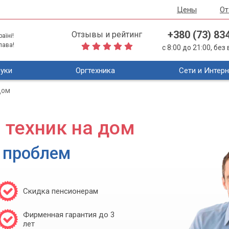
Цены
О
+380 (73) 83
Отзывы и рейтинг
аїні!
лава!
с 8:00 до 21:00, бе
уки
Оргтехника
Сети и Интерн
дом
техник на дом
 проблем
Скидка пенсионерам
Фирменная гарантия до 3
лет