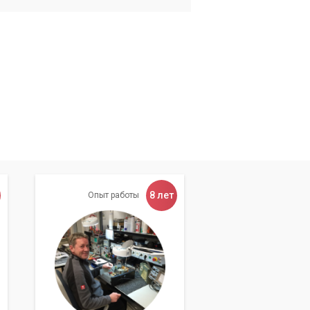
,
ни
8 лет
Опыт работы
су