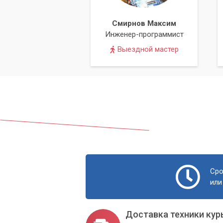
Доверьте свою технику 
Смирнов Максим
Мастер» и получите кач
Инженер-программист
проблем на дому.
Выездной мастер
Обращаясь в сервисный центр «Компью
получаете не просто ремонт, а полный
оптимизации вашей техники в удобное
чтобы ваша компьютерная техника слу
было максимально простым и необрем
Сро
или
Доставка техники кур