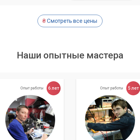
сервисный центр
астер»
₴
Смотреть все цены
ентам только лучший сервис. Выбирая «Компьютерный Мастер»
 надежности предоставляемых услуг. Мы ценим доверие наших
Наши опытные мастера
т
тные и сертифицированные специалисты, которые регулярно
оследних новинок и технологий в мире компьютерной техники. О
6 лет
5 лет
Опыт работы
Опыт работы
ское оборудование и профессиональный инструмент.
ером часто требуют незамедлительного решения. Сервисный
ует максимально быстрый выезд специалиста по вашему адре