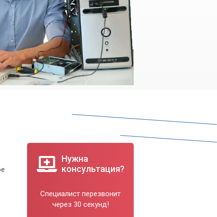
Нужна
консультация?
ое
Специалист перезвонит
через 30 секунд!