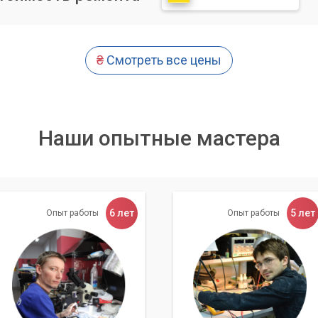
ринской платы.
 предмет критических ошибок.
₴
Смотреть все цены
клиента о найденных проблемах и предлагаем
ежде чем приступить к ремонту.
Наши опытные мастера
енеры выполняют следующие работы:
6 лет
5 лет
Опыт работы
Опыт работы
системы:
Если проблема в ПО, мы можем восстановить Window
 систему или исправить загрузочные записи.
м мощные антивирусные комплексы для тщательной очистки
ов:
При необходимости мы заменим вышедшие из строя жестк
ния или другие детали. Мы используем только качественные