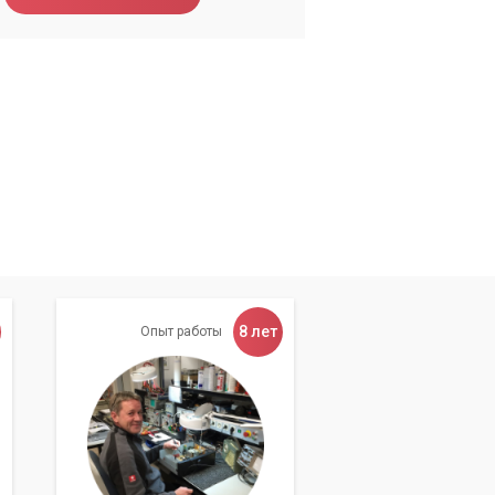
8 лет
Опыт работы
s
ие