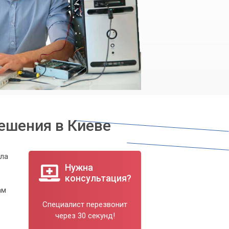
ешения в Киеве
ола
Нужна
консультация?
ам
Специалист перезвонит
через 30 секунд!