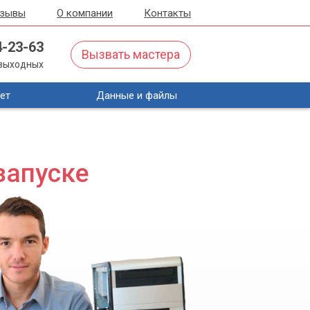
тзывы
О компании
Контакты
4-23-63
Вызвать мастера
з выходных
ет
Данные и файлы
запуске