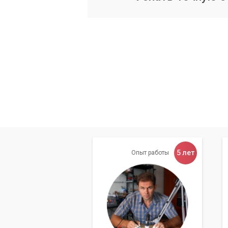
Диагностику блока питания и мате
Анализ логов системы Windows на
Проверку на вирусную активность.
Мы всегда информируем 
оптимальные решения, пр
Типовые решения
В зависимости от причины, наши инж
5 лет
Опыт работы
Восстановление операционной 
без потери данных, переустановить
Удаление вирусов:
Мы используе
системы от вредоносного ПО.
Замена неисправных компонент
диски, модули памяти, блоки пита