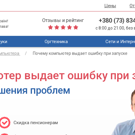
Цены
О
+380 (73) 83
Отзывы и рейтинг
аїні!
лава!
с 8:00 до 21:00, бе
уки
Оргтехника
Сети и Интерн
омпьютера
Почему компьютер выдает ошибку при запуске
тер выдает ошибку при 
ешения проблем
Скидка пенсионерам