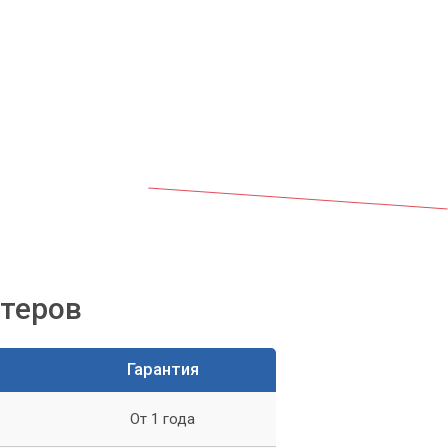
т
ютеров
Гарантия
От 1 года
ку