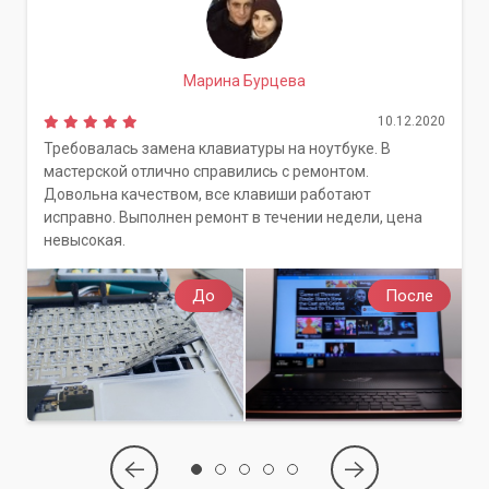
выполнение всех работ.
Не позволяйте проблемам с батареей ограничить
Марина Бурцева
использование вашего ноутбука. Обратитесь в сервисный
центр «Компьютерный Мастер» в Киеве и Киевской
10.12.2020
области. Мы проведем быструю и точную диагностику и
Требовалась замена клавиатуры на ноутбуке. В
предложим оптимальное решение для восстановления
мастерской отлично справились с ремонтом.
полной работоспособности вашего устройства.
Довольна качеством, все клавиши работают
исправно. Выполнен ремонт в течении недели, цена
невысокая.
До
После