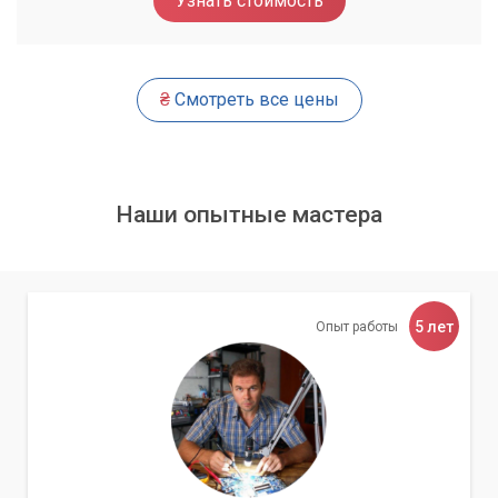
Узнать стоимость
Тестирование зарядного устройства и разъема
питания ноутбука.
Проверку внутренних цепей питания и контроллера
заряда на материнской плате.
₴
Смотреть все цены
Визуальный осмотр батареи на предмет вздутия или
повреждений.
Комплексный подход гарантирует, что будет устранена
Наши опытные мастера
именно первопричина неисправности, а не только ее
следствие.
Точная диагностика — залог успешного
5 лет
Опыт работы
ремонта. Мы находим истинную причину
проблемы, а не просто устраняем симптомы.
Наши решения для проблем с батареей
После проведения диагностики и подтверждения, что