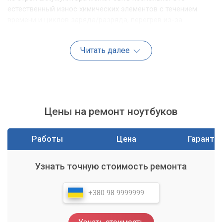
естественный износ химических элементов с течением
времени и циклов заряда/разряда, перегрев из-за
активного использования или проблем с системой
охлаждения, использование неоригинальных или
Читать далее
некачественных зарядных устройств, а также
механические повреждения.
Как мы диагностируем проблему
Точное определение причины неисправности батареи или
Цены на ремонт ноутбуков
связанных с ней компонентов — первый и самый важный
шаг к успешному ремонту или замене. В нашем сервисном
Работы
Цена
Гаранти
центре специалисты начинают с тщательного внешнего
осмотра и программной диагностики.
Узнать точную стоимость ремонта
Процесс диагностики может включать:
Использование специализированных утилит для
анализа состояния аккумулятора (емкость, циклы,
износ).