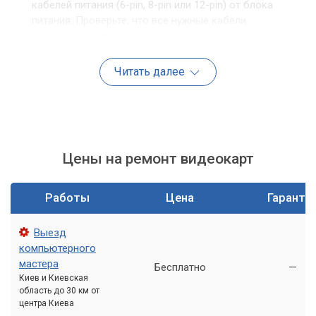
кабелей питания (6-pin, 8-pin или 12-pin) от блока
питания. Проверьте, что все нужные кабели
подключены правильно и надежно.
Проблемы с монитором и кабелем: Убедитесь, что
Читать далее
кабель от монитора подключен именно к новой
видеокарте, а не к интегрированному графическому
порту материнской платы. Попробуйте использовать
другой кабель (HDMI, DisplayPort) или подключить
монитор к другому порту видеокарты.
Цены на ремонт видеокарт
Проблемы с программным обеспечением
Помимо «железа», некорректная работа видеокарты часто
Работы
Цена
Гаранти
обусловлена программными нюансами.
Выезд
Драйверы и BIOS.
Это ключевые компоненты,
компьютерного
обеспечивающие взаимодействие операционной системы
мастера
Бесплатно
—
с видеоадаптером.
Киев и Киевская
область до 30 км от
центра Киева
Неправильная или устаревшая версия BIOS