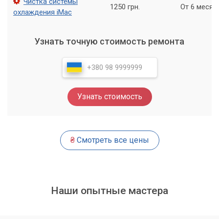
Чистка системы
1250 грн.
От 6 месяц
охлаждения iMac
Если у вас есть проблемы с компьютером или ноутбуком,
не стесняйтесь обращаться к нам в сервисный центр
«Компьютерный Мастер» у метро Осокорки. Мы
Узнать точную стоимость ремонта
гарантируем быстрый и профессиональный ремонт, а
также высококачественное обслуживание.
Кроме того, мы предоставляем широкий спектр услуг,
начиная от ремонта и обслуживания до консультаций и
Узнать стоимость
обучения работе с компьютером.
₴
Смотреть все цены
Наши опытные мастера