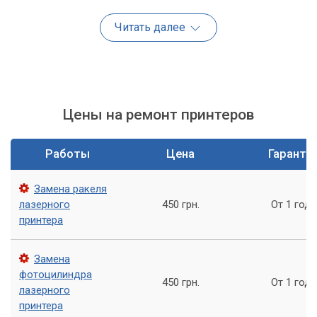
Как мы можем помочь с ремонтом фьюзера?
Читать далее
Наша компания «Компьютерный Мастер» предлагает услуги
по ремонту фьюзеров принтеров. Наши профессиональные
мастера быстро диагностируют проблему и произведут
ремонт на месте. Мы используем только оригинальные
запчасти, чтобы гарантировать долговечность ремонта.
Цены на ремонт принтеров
Также, мы предлагаем услуги по техническому
обслуживанию принтеров, которые помогут вам избежать
Работы
Цена
Гаранти
поломок в будущем.
Замена ракеля
Почему выбрать наш сервисный центр?
лазерного
450 грн.
От 1 года
принтера
Быстрый и профессиональный ремонт, с
использованием оригинальных запчастей
Замена
Гарантия на проделанную работу, которая будет
фотоцилиндра
длиться в течение определенного периода времени
450 грн.
От 1 года
лазерного
после ремонта
принтера
Консультации специалистов, которые помогут вам