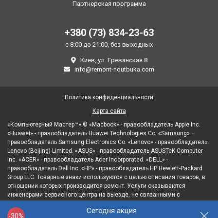
Партнерская программа
+380 (73) 834-23-63
с 8:00 до 21:00, без выходных
Киев, ул. Ереванская 8
info@remont-noutbuka.com
Политика конфиденциальности
Карта сайта
«Компьютерный Мастер™» © «Macbook» - правообладатель Apple Inc.
«Huawei» - правообладатель Huawei Technologies Co. «Samsung» –
правообладатель Samsung Electronics Co. «Lenovo» - правообладатель
Lenovo (Beijing) Limited. «ASUS» - правообладатель ASUSTeK Computer
Inc. «ACER» - правообладатель Acer Incorporated. «DELL» -
правообладатель Dell Inc. «HP» - правообладатель HP Hewlett-Packard
Group LLC. Товарные знаки используются с целью описания товаров, в
отношении которых производится ремонт. Услуги оказываются
инженерами сервисного центра на выезде, не связанными с
правообладателями товарных знаков и/или с их официальными
Сегодня акция
представителями в отношении товаров, которые уже были введены в
-30%