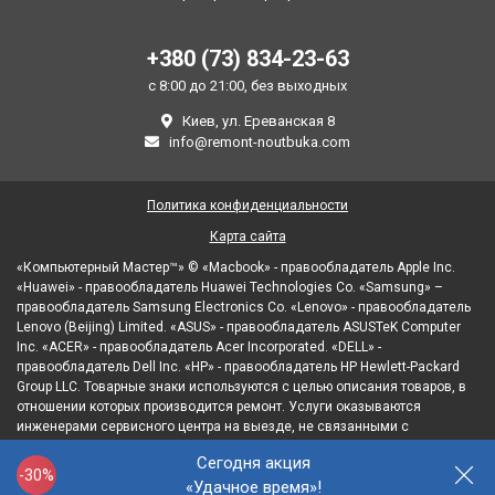
+380 (73) 834-23-63
с 8:00 до 21:00, без выходных
Киев, ул. Ереванская 8
info@remont-noutbuka.com
Политика конфиденциальности
Карта сайта
«Компьютерный Мастер™» © «Macbook» - правообладатель Apple Inc.
«Huawei» - правообладатель Huawei Technologies Co. «Samsung» –
правообладатель Samsung Electronics Co. «Lenovo» - правообладатель
Lenovo (Beijing) Limited. «ASUS» - правообладатель ASUSTeK Computer
Inc. «ACER» - правообладатель Acer Incorporated. «DELL» -
правообладатель Dell Inc. «HP» - правообладатель HP Hewlett-Packard
Group LLC. Товарные знаки используются с целью описания товаров, в
отношении которых производится ремонт. Услуги оказываются
инженерами сервисного центра на выезде, не связанными с
правообладателями товарных знаков и/или с их официальными
Сегодня акция
представителями в отношении товаров, которые уже были введены в
-30%
«Удачное время»!
гражданский оборот.