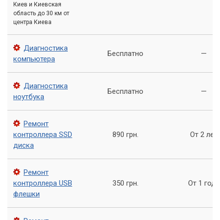
Киев и Киевская
точного определения причины невозможно
область до 30 км от
качественно решить проблему.»
центра Киева
Как проявляются неполадки?
Диагностика
Бесплатно
—
компьютера
Проблемы с распознаванием контроллеров могут
проявляться по-разному. От полного отсутствия реакции
Диагностика
Бесплатно
—
устройства до его некорректной работы.
ноутбука
Например, видеокарта может не определяться системой,
Ремонт
что приводит к отсутствию изображения на мониторе или
контроллера SSD
890 грн.
От 2 лет
работе в низком разрешении. USB-устройства могут не
диска
подключаться или отключаться самопроизвольно.
Симптомы проблем
Ремонт
контроллера USB
350 грн.
От 1 года
Вот несколько типичных признаков некорректной работы
флешки
контроллеров: