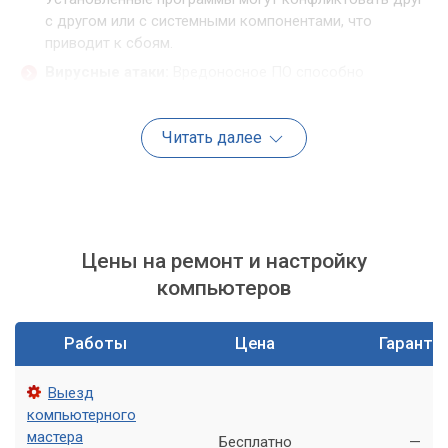
с другом или с системными компонентами, что
приводит к сбоям.
Вирусные атаки:
Вредоносное ПО способно
повредить системные файлы и настройки, отвечающие
за распознавание устройств.
Читать далее
Аппаратные неисправности
Иногда причина кроется в самом оборудовании. Это могут
быть как незначительные неполадки, так и серьезные
поломки.
Цены на ремонт и настройку
компьютеров
Неисправности портов, кабелей или самого устройства
могут быть источником проблем. Даже казалось бы
незначительные повреждения могут привести к
Работы
Цена
Гаранти
неправильной работе.
Выезд
«Диагностика — ключевой этап в устранении
компьютерного
мастера
любой компьютерной неисправности. Без
Бесплатно
—