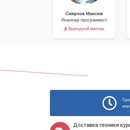
Смирнов Максим
Инженер-программист
Выездной мастер
Сро
или
Доставка техники кур