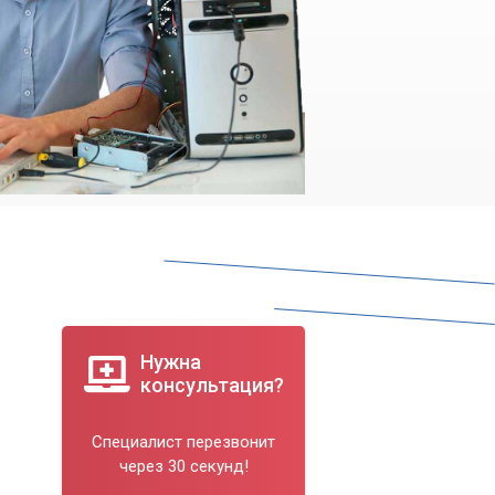
Нужна
консультация?
Специалист перезвонит
через 30 секунд!