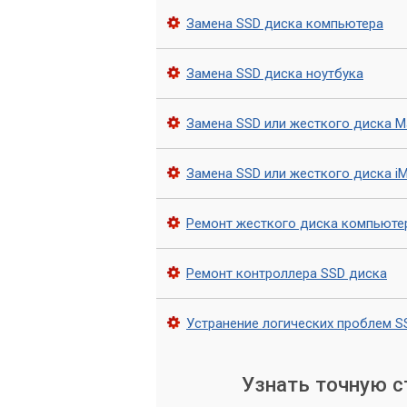
Замена SSD диска компьютера
Опытные специалисты.
Сервисны
специалистов, которые имеют все
гарантирует высокое качество ра
Замена SSD диска ноутбука
ремонта.
Быстрый и эффективный сервис
Замена SSD или жесткого диска 
быстрый и эффективный сервис. С
и предоставляют вам подробную и
проблему. Кроме того, сервисный 
Замена SSD или жесткого диска i
нецелесообразен или невозможен.
Ремонт жесткого диска компьюте
Обращайтесь в сервис «
Ремонт контроллера SSD диска
В заключении, ремонт SSD дисков явл
профессиональных знаний и опыта. Есл
сервисный центр «Компьютерный Маст
Устранение логических проблем S
ремонт в кратчайшие сроки.
Наша команда специалистов готова по
Узнать точную 