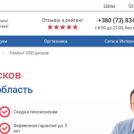
Цены
О
+380 (73) 83
Отзывы и рейтинг
аїні!
лава!
с 8:00 до 21:00, бе
уки
Оргтехника
Сети и Интерн
Ремонт SSD дисков
сков
область
Скидка пенсионерам
Фирменная гарантия до 3
лет