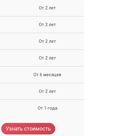
От 2 лет
От 2 лет
От 2 лет
у
нт
От 2 лет
От 6 месяцев
От 2 лет
От 1 года
Узнать стоимость