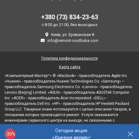
+380 (73) 834-23-63
с 8:00 до 21:00, без выходных
Киев, ул. Ереванская 8
info@remont-noutbuka.com
Политика конфиденциальности
Карта сайта
«Компьютерный Мастер™» © «Macbook» - правообладатель Apple Inc.
«Huawei» - правообладатель Huawei Technologies Co. «Samsung» –
правообладатель Samsung Electronics Co. «Lenovo» - правообладатель
Lenovo (Beijing) Limited. «ASUS» - правообладатель ASUSTeK Computer
Inc. «ACER» - правообладатель Acer Incorporated. «DELL» -
правообладатель Dell Inc. «HP» - правообладатель HP Hewlett-Packard
Group LLC. Товарные знаки используются с целью описания товаров, в
отношении которых производится ремонт. Услуги оказываются
инженерами сервисного центра на выезде, не связанными с
правообладателями товарных знаков и/или с их официальными
Сегодня акция
представителями в отношении товаров, которые уже были введены в
-30%
«Удачное время»!
гражданский оборот.