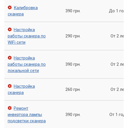
Профессиональная калибровка: наши
Калибровка
390 грн.
До 1 год
методы
сканера
В сервисном центре «Компьютерный Мастер» мы
Настройка
используем только современное оборудование и
работы сканера по
290 грн.
От 2 лет
проверенные методики для калибровки сканеров любого
WiFi сети
типа и производителя. Наш подход гарантирует
максимальную точность и долгосрочную стабильность
настроек.
Настройка
работы сканера по
390 грн.
От 2 лет
Этапы калибровки сканера
локальной сети
Диагностика и оценка
: Первым шагом является
Настройка
всесторонняя диагностика состояния сканера. Мы
260 грн.
От 2 лет
сканера
проверяем его механические компоненты, работу
лампы, состояние стекла и сенсоров.
Ремонт
Программная калибровка
: Используя
инвертора лампы
390 грн.
От 1 года
специализированное программное обеспечение и
подсветки сканера
калибровочные мишени (например, IT8), мы