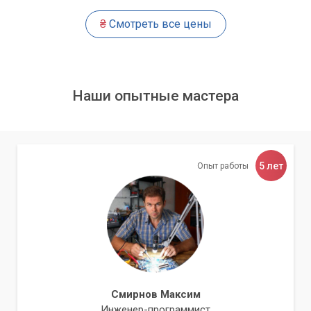
приоритет. Мы стремимся выполнить ремонт
быстро и
качественно
, минимизируя время, когда вы остаетесь без
₴
Смотреть все цены
вашей важной техники.
Обращаясь в сервисный центр
«Компьютерный Мастер», вы доверяете свою
Наши опытные мастера
технику настоящим профессионалам, которые
гарантируют высокое качество услуг по
действительно доступной цене в Киеве и
области.
5 лет
Опыт работы
Не позволяйте компьютерным проблемам нарушить ваши
планы или помешать работе. Сервисный центр
«Компьютерный Мастер» всегда готов прийти на помощь.
Мы предлагаем эффективные решения для любых
компьютерных неисправностей, сочетая высокое качество
сервиса, профессионализм мастеров и низкие цены. Ваша
техника в надежных руках.
Смирнов Максим
Инженер-программист