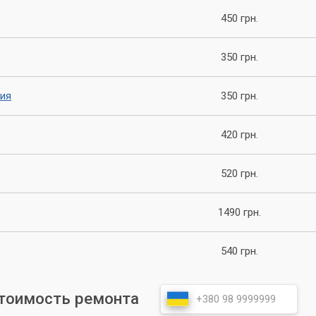
ными комплектующими
450 грн.
налы своего дела
нных работ
350 грн.
 питания видеокарты, обратитесь в сервисный центр
ния
350 грн.
мочь вам быстро и качественно. А также мы можем предложи
 чтобы вы могли пользоваться им долгое время.
420 грн.
520 грн.
1490 грн.
540 грн.
стоимость ремонта