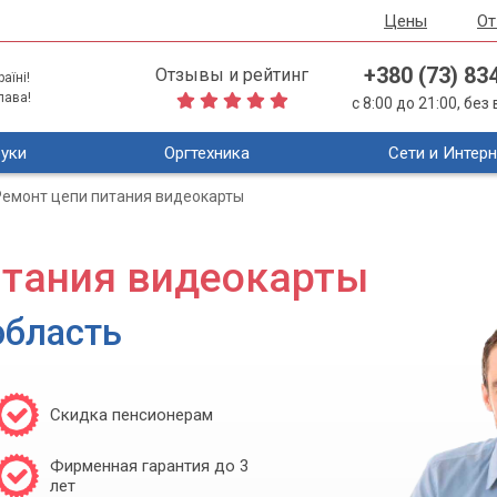
Цены
О
+380 (73) 83
Отзывы и рейтинг
аїні!
лава!
с 8:00 до 21:00, бе
уки
Оргтехника
Сети и Интерн
Ремонт цепи питания видеокарты
итания видеокарты
область
Скидка пенсионерам
Фирменная гарантия до 3
лет