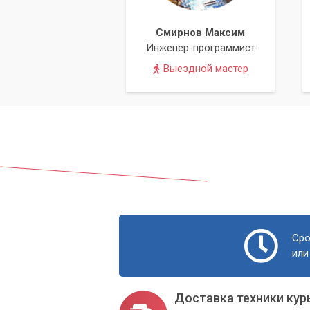
Смирнов Максим
Инженер-программист
Выездной мастер
Сро
или
Доставка техники кур