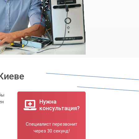
Киеве
бы
Нужна
ен
консультация?
Специалист перезвонит
через 30 секунд!