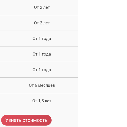
От 2 лет
От 2 лет
От 1 года
ть
От 1 года
От 1 года
От 6 месяцев
От 1,5 лет
Узнать стоимость