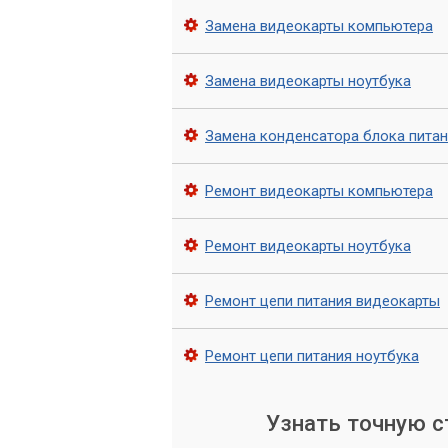
Мы работаем только с качествен
Замена видеокарты компьютера
У нас работают только профессио
Мы гарантируем качество проведе
Замена видеокарты ноутбука
Если у вас возникли проблемы с цепью
Замена конденсатора блока пита
«Компьютерный Мастер». Мы готовы по
вам обслуживание вашего компьютера,
Ремонт видеокарты компьютера
Ремонт видеокарты ноутбука
Ремонт цепи питания видеокарты
Ремонт цепи питания ноутбука
Узнать точную 