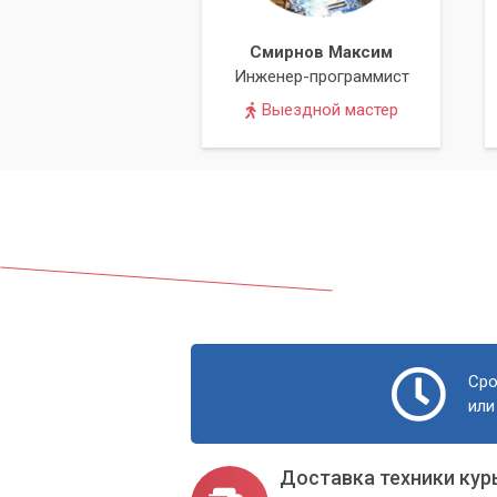
Смирнов Максим
Инженер-программист
Выездной мастер
Сро
или
Доставка техники кур