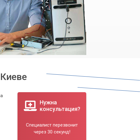
 Киеве
на
Нужна
консультация?
Специалист перезвонит
через 30 секунд!