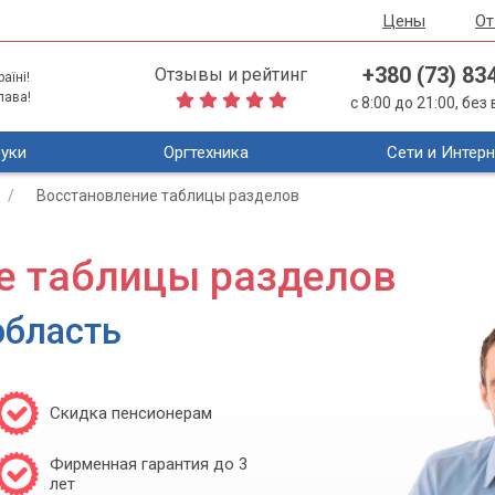
Цены
О
+380 (73) 83
Отзывы и рейтинг
аїні!
лава!
с 8:00 до 21:00, бе
уки
Оргтехника
Сети и Интерн
Восстановление таблицы разделов
е таблицы разделов
область
Скидка пенсионерам
Фирменная гарантия до 3
лет