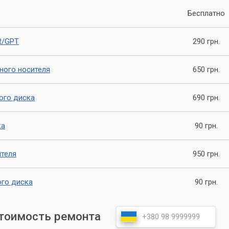
то важный процесс, который может спасти данные на жестком
Бесплатно
ой потери данных, обратитесь в сервисный центр «Компьютерн
сстановить таблицу разделов и вернуть вам доступ к важной
R/GPT
290 грн.
 потом – свяжитесь с нами прямо сейчас!
ного носителя
650 грн.
ого диска
690 грн.
ка
90 грн.
ителя
950 грн.
го диска
90 грн.
стоимость ремонта