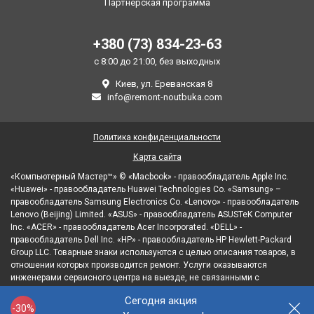
Партнерская программа
+380 (73) 834-23-63
с 8:00 до 21:00, без выходных
Киев, ул. Ереванская 8
info@remont-noutbuka.com
Политика конфиденциальности
Карта сайта
«Компьютерный Мастер™» © «Macbook» - правообладатель Apple Inc.
«Huawei» - правообладатель Huawei Technologies Co. «Samsung» –
правообладатель Samsung Electronics Co. «Lenovo» - правообладатель
Lenovo (Beijing) Limited. «ASUS» - правообладатель ASUSTeK Computer
Inc. «ACER» - правообладатель Acer Incorporated. «DELL» -
правообладатель Dell Inc. «HP» - правообладатель HP Hewlett-Packard
Group LLC. Товарные знаки используются с целью описания товаров, в
отношении которых производится ремонт. Услуги оказываются
инженерами сервисного центра на выезде, не связанными с
правообладателями товарных знаков и/или с их официальными
Сегодня акция
представителями в отношении товаров, которые уже были введены в
-30%