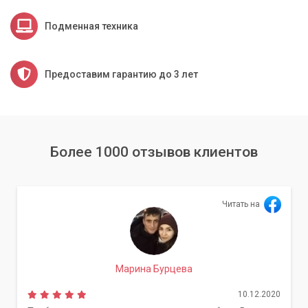
качественное выполнение работ.
Подменная техника
Гарантия на работы:
На все выполненные услуги
предоставляется гарантия, что подтверждает наше
доверие к качеству наших услуг.
Предоставим гарантию до 3 лет
Доступные цены:
Мы предлагаем прозрачное
ценообразование без скрытых платежей.
Не рискуйте повредить свой компьютер или ноутбук,
пытаясь выполнить сброс BIOS самостоятельно без
Более 1000 отзывов клиентов
достаточного опыта. Обратитесь к профессионалам
сервисного центра «Компьютерный Мастер».
Читать на
Марина Бурцева
10.12.2020