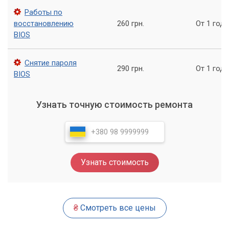
Работы по
Сброс настроек BIOS через перемычку – это процедура,
восстановлению
260 грн.
От 1 года
требующая определенных знаний и аккуратности.
BIOS
Неправильные действия могут привести к повреждению
материнской платы или других компонентов.
Снятие пароля
290 грн.
От 1 года
BIOS
Отключение питания:
Первое и самое важное –
полное отключение компьютера от сети. Извлеките
кабель питания из системного блока или зарядное
Узнать точную стоимость ремонта
устройство из ноутбука.
Открытие корпуса:
Аккуратно снимите боковую
крышку системного блока или откройте корпус
ноутбука, чтобы получить доступ к материнской плате.
Узнать стоимость
Поиск перемычки:
На материнской плате необходимо
найти специальную перемычку (джампер) или
контакты, предназначенные для сброса CMOS.
Обычно они помечены надписями типа "CMOS Clear",
₴
Смотреть все цены
"CLEAR_CMOS", "CLR_CMOS", "CLR_RTC" или просто
"JP_CMOS1". Иногда это просто два контакта.