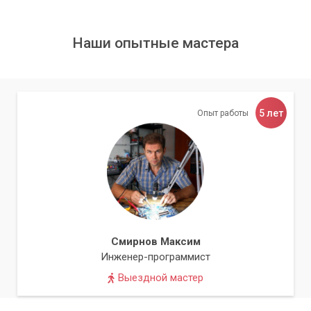
Сброс:
Если это перемычка, ее нужно переставить в
положение "Clear" (обычно на несколько секунд) и
Наши опытные мастера
затем вернуть в исходное положение. Если это два
контакта, их нужно замкнуть металлической отверткой
(или другим токопроводящим предметом) на
несколько секунд.
5 лет
Опыт работы
Сборка и проверка:
После сброса верните все
компоненты на место, закройте корпус и подключите
питание. При первом запуске компьютер должен
загрузиться с заводскими настройками BIOS.
В некоторых случаях, если перемычки нет, приходится
извлекать батарейку CMOS на несколько минут. Это также
приводит к сбросу настроек BIOS.
Смирнов Максим
Инженер-программист
Самостоятельное вмешательство в
Выездной мастер
аппаратную часть компьютера всегда несет
риск. Доверьте эту процедуру