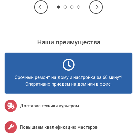
профессионалам!
Почему стоит обратиться в
«Компьютерный Мастер»?
Наши преимущества
Сервисный центр «Компьютерный Мастер» обладает всем
необходимым опытом и оборудованием для решения
проблем с BIOS любой сложности.
Наши преимущества:
Срочный ремонт на дому и настройка за 60 минут!
Оперативно приедем на дом или в офис.
Квалифицированные специалисты:
Наши инженеры
имеют глубокие знания аппаратного обеспечения и
регулярно проходят обучение.
Доставка техники курьером
Быстрое реагирование:
Мы понимаем, как важна
оперативная помощь, и готовы выехать к вам или
принять технику в сервисе в кратчайшие сроки.
Повышаем квалификацию мастеров
Аккуратность и надежность:
Мы гарантируем
максимально бережное отношение к вашей технике и