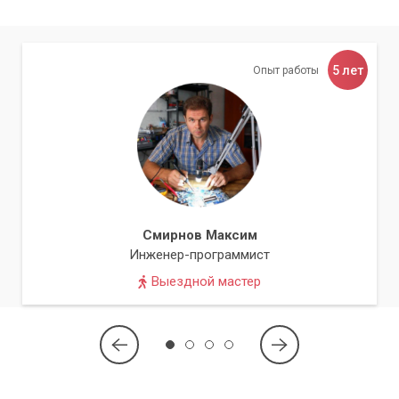
зависит от модели устройства и степени загрязнения.
Важно не забывать о здоровье при чистке ноутбука от
пыли. Пыль на ноутбуке может вызывать аллергические
5 лет
Опыт работы
реакции и проблемы со здоровьем. Регулярная чистка
позволит избежать этих неприятностей.
Поэтому, чистка ноутбука Samsung от пыли – это важный
этап в уходе за вашим устройством, который поможет вам
сохранить его в хорошем состоянии на протяжении всего
срока службы.
Вы можете сделать заявку на сайте компании
Смирнов Максим
«Компьютерный Мастер», чтобы заказать
Инженер-программист
профессиональную чистку ноутбука Samsung от пыли.
Выездной мастер
Наши специалисты свяжутся с вами для уточнения
деталей.