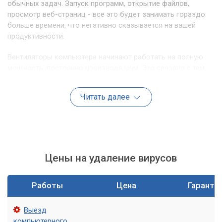
обычных задач. Запуск программ, открытие файлов,
просмотр веб-страниц - все это будет занимать гораздо
больше времени, что негативно сказывается на вашей
продуктивности.
Вентиляторы компьютера начинают работать на полную
мощность, постоянно производя шум. Это связано с тем,
что компоненты устройства перегреваются из-за
постоянной нагрузки, вызванной майнингом.
Читать далее
Повышенный расход электроэнергии
Постоянная и интенсивная работа процессора и
видеокарты компьютера под нагрузкой от майнинга
приводит к значительному увеличению потребления
Цены на удаление вирусов
электроэнергии. Вы можете заметить, что ваши счета за
электричество необъяснимо выросли. Это прямые
Работы
Цена
Гаранти
финансовые потери, которые несет пользователь из-за
скрытой деятельности вредоносной программы.
Выезд
компьютерного