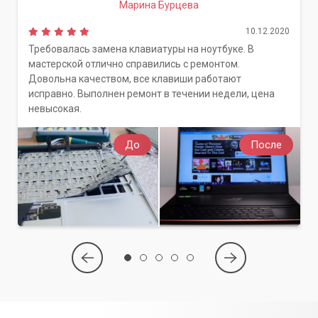
Марина Бурцева
Не позволяйте скрытым майнерам контролировать ваш
компьютер и истощать ваши ресурсы. Обращайтесь в
10.12.2020
сервисный центр «Компьютерный Мастер» в Киеве и
Требовалась замена клавиатуры на ноутбуке. В
Киевской области, и мы вернем вашему ПК былую
мастерской отлично справились с ремонтом.
производительность и безопасность. Мы гарантируем
Довольна качеством, все клавиши работают
быстрое и качественное решение
вашей проблемы.
исправно. Выполнен ремонт в течении недели, цена
невысокая.
До
После