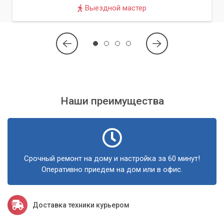
Выездной мастер
Полная диагностика системы
Наши специалисты проведут глубокую диагностику вашего
компьютера, используя специализированное программное
обеспечение для выявления всех скрытых угроз, включая
майнеры и другое вредоносное ПО. Мы тщательно
проверяем все системные процессы, активность сети,
реестр и автозагрузку.
Наши преимущества
Удаление вредоносного ПО
После выявления всех угроз мы профессионально удаляем
майнеры, руткиты, трояны и другие вредоносные
Срочный ремонт на дому и настройка за 60 минут!
программы. Мы используем только надежные и
Оперативно приедем на дом или в офис.
проверенные методы, чтобы гарантировать полное
уничтожение нежелательного ПО без повреждения ваших
данных.
Доставка техники курьером
Оптимизация и настройка системы