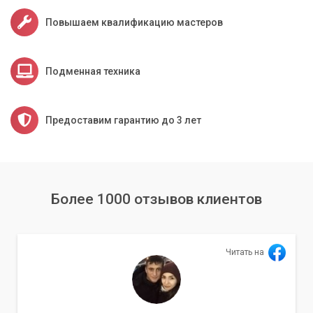
После удаления майнеров мы проводим комплексную
Повышаем квалификацию мастеров
оптимизацию вашей операционной системы. Это включает
в себя очистку от "мусора", настройку автозагрузки,
обновление драйверов и другие меры, направленные на
Подменная техника
восстановление максимальной производительности.
Установка надежной защиты
Предоставим гарантию до 3 лет
Для предотвращения повторных заражений мы
рекомендуем и устанавливаем проверенные антивирусные
решения и брандмауэры. Наши специалисты настроят их
для максимальной защиты вашего ПК от будущих угроз.
Более 1000 отзывов клиентов
Консультации по безопасности
Мы предоставим вам рекомендации по безопасному
Читать на
использованию интернета, распознаванию подозрительных
ресурсов и предотвращению заражений в будущем. Ваши
знания - это ваша лучшая защита.