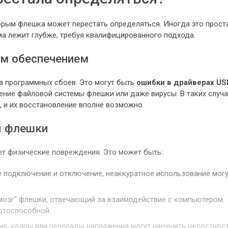
орым флешка может перестать определяться. Иногда это прост
ма лежит глубже, требуя квалифицированного подхода.
м обеспечением
а программных сбоев. Это могут быть
ошибки в драйверах US
ние файловой системы флешки или даже вирусы. В таких случа
, и их восстановление вполне возможно.
я флешки
ет физические повреждения. Это может быть:
 подключение и отключение, неаккуратное использование мог
"мозг" флешки, отвечающий за взаимодействие с компьютером.
отоспособной.
ия, удары или перепады напряжения могут нарушить целостнос