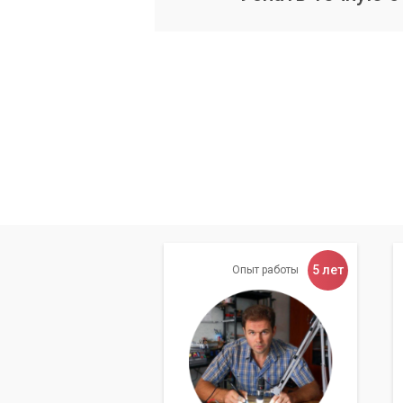
Ремонт или замена контроллера (е
Восстановление поврежденных дор
Помните, что приоритет н
обеспечить целостность 
Почему выбирают 
Мы предлагаем профессиональные услу
преимущества:
5 лет
Опыт работы
Опытные специалисты:
наши инж
накопителей.
Современное оборудование:
мы 
для диагностики и ремонта.
Индивидуальный подход:
мы пон
оптимальное решение для вашей п