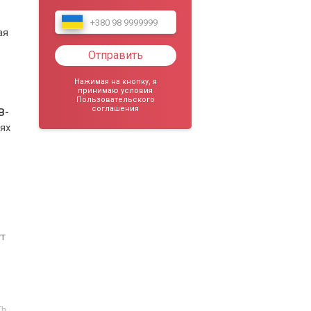
ая
Отправить
Нажимая на кнопку, я
принимаю условия
Пользовательского
соглашения
B-
ях
ут
ть