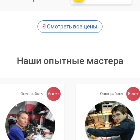
сли это экономически целесообразно и технически возможно).
ожек на плате.
₴
Смотреть все цены
ашего сервиса – это не только вернуть вам флешку, но и
и доступность ваших данных.
Наши опытные мастера
«Компьютерный Мастер»?
ги по ремонту и восстановлению данных с флешек. Наши
6 лет
5 лет
Опыт работы
Опыт работы
енеры имеют многолетний опыт работы с различными типами
используем только проверенное и высокоточное оборудовани
имаем, что каждая ситуация уникальна, и подбираем
роблемы.