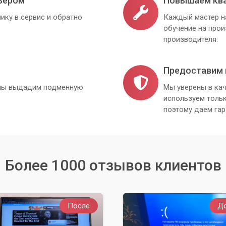
ьером
Повышаем кв
ику в сервис и обратно
Каждый мастер н
обучение на про
производителя.
Предоставим 
, мы выдадим подменную
Мы уверены в кач
используем толь
поэтому даем гар
Более 1000 отзывов клиентов
После
Д