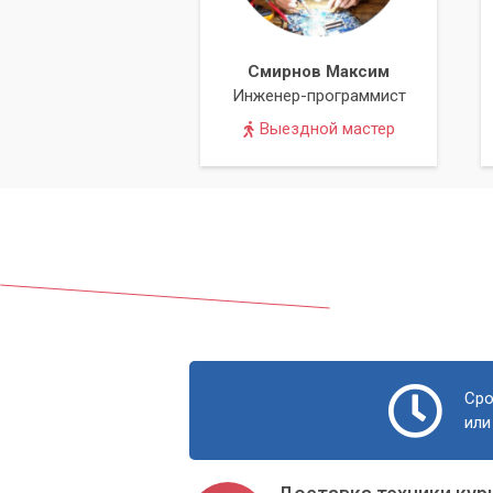
Гарантия на работы:
мы уверены в
выполненные работы.
Смирнов Максим
Инженер-программист
Если ваша флешка не определяется ни 
центр «Компьютерный Мастер». Мы по
Выездной мастер
вашему накопителю.
Сро
или