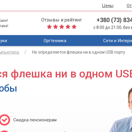
Цены
О
+380 (73) 83
Отзывы и рейтинг
аїні!
лава!
с 8:00 до 21:00, бе
уки
Оргтехника
Сети и Интерн
омпьютера
Не определяется флешка ни в одном USB порту
я флешка ни в одном US
собы
Скидка пенсионерам