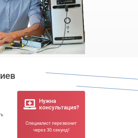
Киев
Нужна
консультация?
ть
Специалист перезвонит
через 30 секунд!