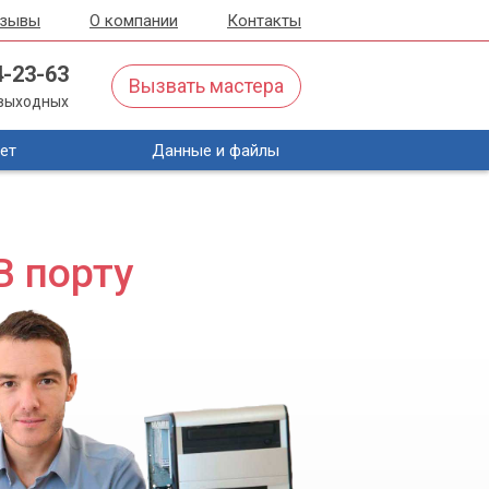
тзывы
О компании
Контакты
4-23-63
Вызвать мастера
з выходных
ет
Данные и файлы
B порту