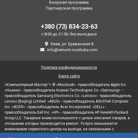
Бонусная программа
Партнерская программа
+380 (73) 834-23-63
с 8:00 до 21:00, без выходных
Киев, ул. Ереванская 8
info@remont-noutbuka.com
Политика конфиденциальности
Карта сайта
«Компьютерный Мастер™» © «Macbook» - правообладатель Apple Inc.
«Huawei» - правообладатель Huawei Technologies Co. «Samsung» –
правообладатель Samsung Electronics Co. «Lenovo» - правообладатель
Lenovo (Beijing) Limited. «ASUS» - правообладатель ASUSTeK Computer
Inc. «ACER» - правообладатель Acer Incorporated. «DELL» -
правообладатель Dell Inc. «HP» - правообладатель HP Hewlett-Packard
Group LLC. Товарные знаки используются с целью описания товаров, в
отношении которых производится ремонт. Услуги оказываются
инженерами сервисного центра на выезде, не связанными с
правообладателями товарных знаков и/или с их официальными