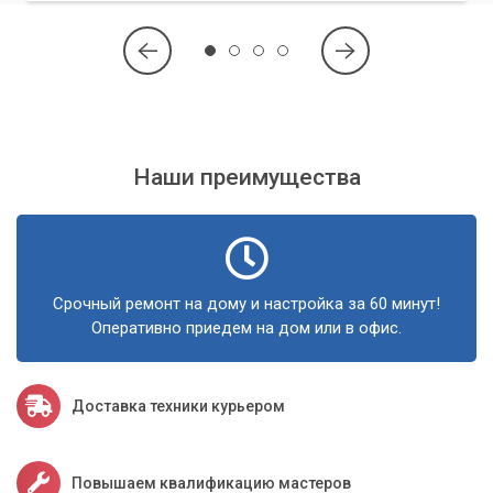
Опытные специалисты
В нашей команде работают высококвалифицированные
инженеры с многолетним опытом работы в сфере ремонта
оргтехники. Они регулярно проходят обучение, повышая
свою квалификацию.
Качественные запчасти
Наши преимущества
Мы используем только проверенные и надежные запчасти,
что гарантирует долгий срок службы вашего устройства
после ремонта.
Срочный ремонт на дому и настройка за 60 минут!
Оперативность и надежность
Оперативно приедем на дом или в офис.
Мы ценим ваше время и стремимся выполнить ремонт в
кратчайшие сроки, сохраняя при этом высокое качество
работ. На все выполненные работы предоставляется
Доставка техники курьером
гарантия.
Доступные цены
Повышаем квалификацию мастеров