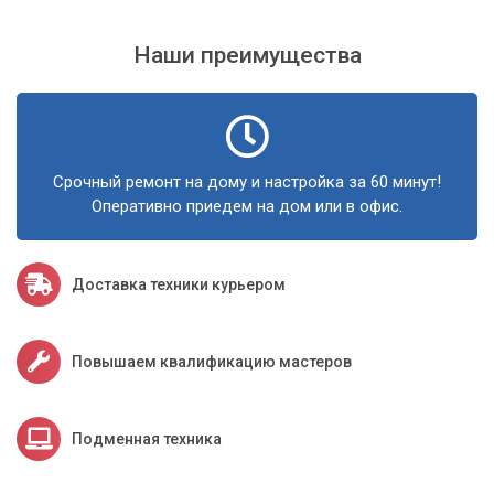
Заключение
Наши преимущества
Обновление macOS — это не просто техническая
процедура, это инвестиция в производительность и
безопасность вашего Mac. Обратившись в сервисный
центр «Компьютерный Мастер», вы можете быть уверены,
что ваш Mac будет работать на пике своих возможностей,
а ваши данные будут надежно защищены.
Срочный ремонт на дому и настройка за 60 минут!
Оперативно приедем на дом или в офис.
Доставка техники курьером
Повышаем квалификацию мастеров
Подменная техника