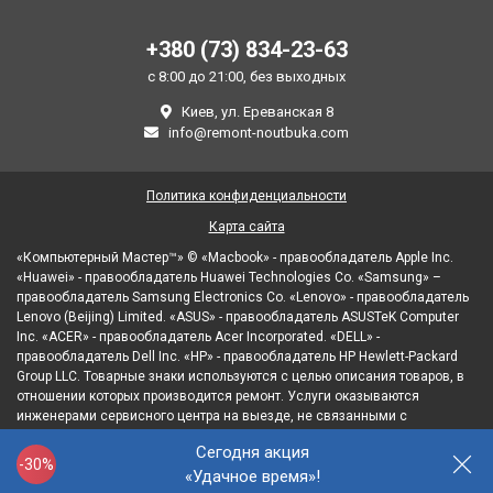
+380 (73) 834-23-63
с 8:00 до 21:00, без выходных
Киев, ул. Ереванская 8
info@remont-noutbuka.com
Политика конфиденциальности
Карта сайта
«Компьютерный Мастер™» © «Macbook» - правообладатель Apple Inc.
«Huawei» - правообладатель Huawei Technologies Co. «Samsung» –
правообладатель Samsung Electronics Co. «Lenovo» - правообладатель
Lenovo (Beijing) Limited. «ASUS» - правообладатель ASUSTeK Computer
Inc. «ACER» - правообладатель Acer Incorporated. «DELL» -
правообладатель Dell Inc. «HP» - правообладатель HP Hewlett-Packard
Group LLC. Товарные знаки используются с целью описания товаров, в
отношении которых производится ремонт. Услуги оказываются
инженерами сервисного центра на выезде, не связанными с
правообладателями товарных знаков и/или с их официальными
Сегодня акция
представителями в отношении товаров, которые уже были введены в
-30%
«Удачное время»!
гражданский оборот.