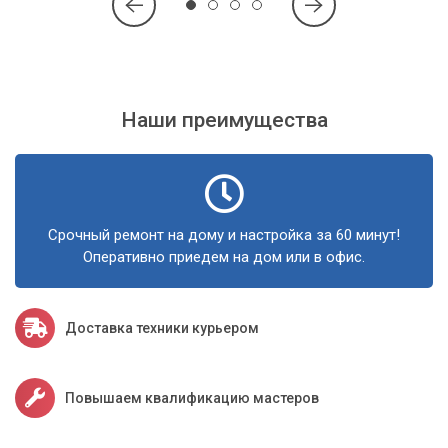
цифровой техники. Наши специалисты помогут вам быстро
и качественно восстановить работу ваших цифровых
устройств.
Кроме того, мы предлагаем услуги по обслуживанию,
Наши преимущества
которые помогут уберечь ваши устройства от поломок и
сбоев. Сервисный центр «Компьютерный Мастер» - ваш
надежный партнер в мире цифровой техники!
Срочный ремонт на дому и настройка за 60 минут!
Оперативно приедем на дом или в офис.
Доставка техники курьером
Повышаем квалификацию мастеров