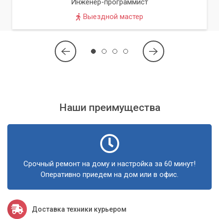
Инженер-программист
время и стремимся обеспечить максимальный комфорт при
Выездной мастер
обращении.
Наши сильные стороны
Опытные мастера.
Все наши сотрудники имеют
многолетний опыт работы с компьютерной техникой и
регулярно проходят обучение.
Быстрый выезд в Киеве и области.
Мы оперативно
Наши преимущества
приезжаем к вам на дом или в офис.
Прозрачное ценообразование.
Все работы и их
стоимость оговариваются до начала ремонта. Никаких
скрытых платежей.
Срочный ремонт на дому и настройка за 60 минут!
Оперативно приедем на дом или в офис.
Гарантия на все виды работ.
Мы уверены в качестве
наших услуг и предоставляем гарантию на
выполненные работы.
Доставка техники курьером