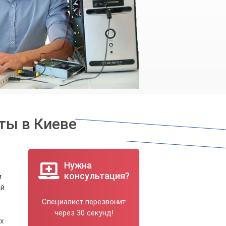
ты в Киеве
Нужна
консультация?
м
ой
Специалист перезвонит
через 30 секунд!
х