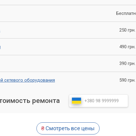
уйте использовать другой кабель, если есть подозрения на его
Бесплатн
сетевых карт имеют светодиодные индикаторы на разъеме.
аличие соединения (Link), другой – активность передачи данны
а
250 грн.
ят совсем, или горят неправильно, это может указывать на
я
490 грн.
азъем на сетевой карте. Нет ли там пыли, грязи или видимых
390 грн.
устройств
ей сетевого оборудования
590 грн.
омощник в программной диагностике.
 Windows:
стоимость ремонта
и нажмите Enter.
.msc
опка мыши по "Пуск" и выберите "Диспетчер устройств".
₴
Смотреть все цены
. Разверните его. Если вы видите свою сетевую карту, и рядом с