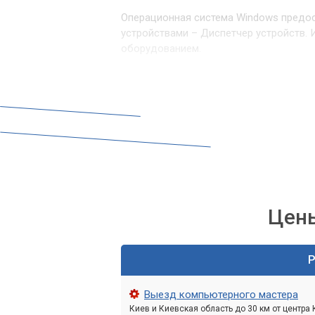
Операционная система Windows предос
устройствами – Диспетчер устройств.
оборудованием.
Если рядом с вашей сетевой картой в 
красный крестик, это явный признак п
Как проверить сет
инструкция
Прежде чем бежать в сервисный центр
самостоятельно. Это может сэкономить
Цены
Визуальный осмотр
Р
Начните с простого визуального осмот
Выезд компьютерного мастера
Проверьте кабель:
Убедитесь, что
Киев и Киевская область до 30 км от центра