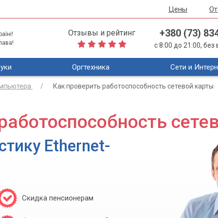
Цены
О
+380 (73) 83
Отзывы и рейтинг
аїні!
лава!
с 8:00 до 21:00, бе
уки
Оргтехника
Сети и Интерн
омпьютера
Как проверить работоспособность сетевой карты
 работоспособность сете
тику Ethernet-
Скидка пенсионерам