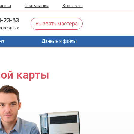
тзывы
О компании
Контакты
4-23-63
Вызвать мастера
з выходных
ет
Данные и файлы
вой карты