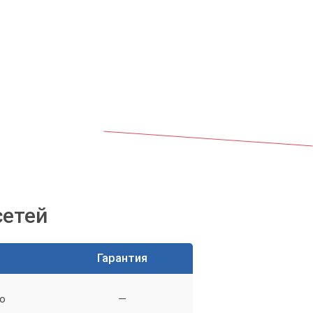
сетей
Гарантия
о
—
 к