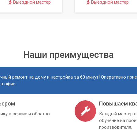
Выездной мастер
Выездной мастер
аты, если сетевая карта интегрирована). Устанавливать драйвер
.
оек
рте, а в неправильных сетевых настройках.
ернет»
(в Windows 10/11: Пуск -> Параметры -> Сеть и Интернет
Наши преимущества
ров адаптера»
.
р включен (нет серой иконки).
чный ремонт на дому и настройка за 60 минут! Оперативно при
 в офис.
/IP (IPv4). Убедитесь, что выбрана опция
«Получать IP-адрес
рес DNS-сервера автоматически»
, если вы не используете
ьером
Повышаем кв
бами
ику в сервис и обратно
Каждый мастер н
обучение на про
уйте следующий методы:
производителя.