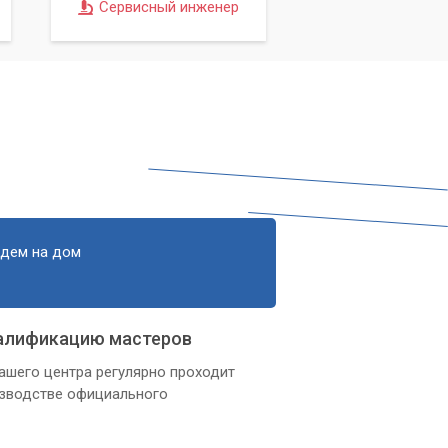
Сервисный инженер
а
).
едем на дом
алификацию мастеров
ашего центра регулярно проходит
изводстве официального