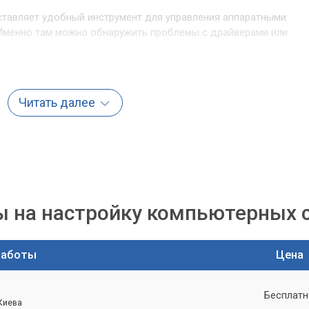
тавляет удобный инструмент для управления аппаратными
 Именно там можно обнаружить проблемы с драйверами или
Диспетчере устройств стоит желтый восклицательный знак или
роблемы.
Читать далее
евую карту: пошаговая
, вы можете попробовать провести базовую диагностику
 ваше время и деньги.
 на настройку компьютерных 
аботы
Цена
ра. Иногда проблема очевидна.
Бесплатн
 сетевой кабель надежно подключен как к сетевой карте, так и
 Киева