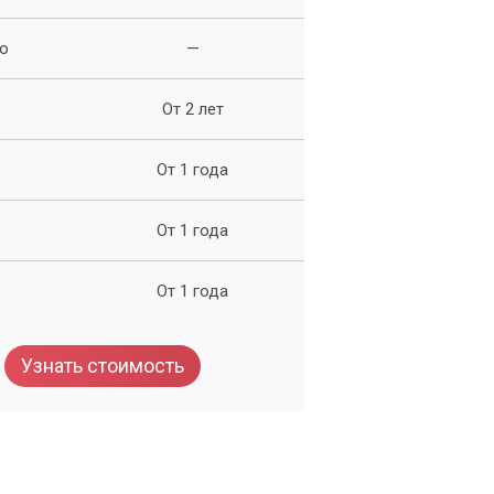
о
—
х
От 2 лет
От 1 года
От 1 года
От 1 года
Узнать стоимость