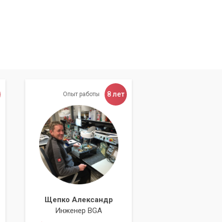
о
8 лет
Опыт работы
Щепко Александр
Инженер BGA
й