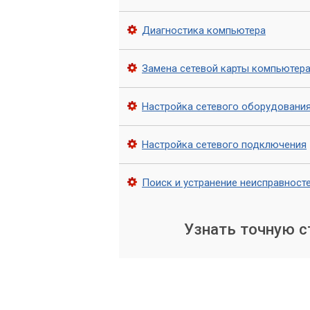
маршрутизатору или стене. Попроб
неисправность.
Диагностика компьютера
Индикаторы карты:
Большинство 
Обычно их два: один показывает н
Замена сетевой карты компьютер
(Activity). Если индикаторы не гор
проблему.
Настройка сетевого оборудовани
Осмотр разъема:
Проверьте сам р
повреждений?
Настройка сетевого подключения
Проверка в Диспетчере 
Поиск и устранение неисправност
Диспетчер устройств – ваш главный п
Для открытия Диспетчера устройств в
Узнать точную 
Нажмите Win + R, введите
devmgmt
Альтернативный способ: правая кн
Найдите раздел
«Сетевые адаптеры»