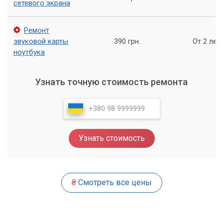
сетевого экрана
проблемами с подключением к Интернету или хотите
улучшить производительность, обратитесь в наш
Ремонт
сервисный центр «Компьютерный Мастер».
звуковой карты
390 грн.
От 2 лет
Наши профессионалы помогут вам выбрать и установить
ноутбука
новую сетевую карту, чтобы ваш компьютер работал на
максимальной производительности.
Узнать точную стоимость ремонта
Узнать стоимость
₴
Смотреть все цены