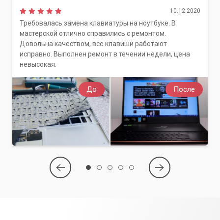
портить настроение. Обратитесь в сервисный центр
10.12.2020
"Компьютерный Мастер", и мы вернём вашему ноутбуку
Требовалась замена клавиатуры на ноутбуке. В
скорость, стабильность и безопасность!
мастерской отлично справились с ремонтом.
Довольна качеством, все клавиши работают
исправно. Выполнен ремонт в течении недели, цена
невысокая.
До
После