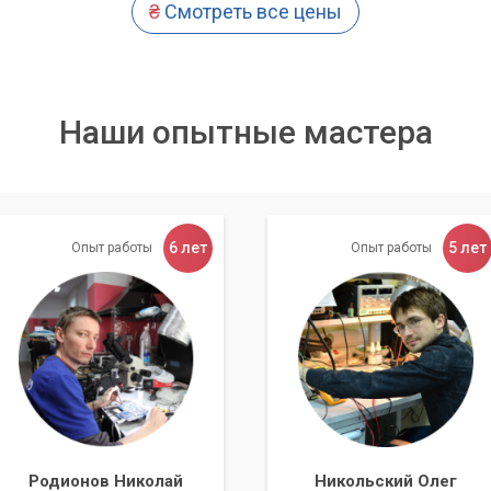
₴
Смотреть все цены
ыстрым интернетом на вашей даче!
Наши опытные мастера
6 лет
5 лет
Опыт работы
Опыт работы
ия к интернету
ера:
ые планы
Родионов Николай
Никольский Олег