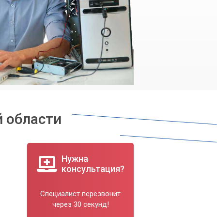
й области
Нужна
консультация?
Специалист перезвонит
через 30 секунд!