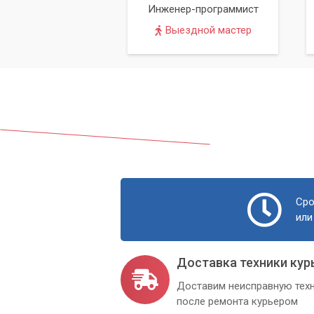
Инженер-программист
Преимущества установки инте
Выездной мастер
Возможность оставаться на связи
Работа и общение в социальных с
Просмотр фильмов и сериалов он
Слушание музыки и игры в онлайн
Отдых на природе, сохраняя связь
Сро
или
Доставка техники кур
Доставим неисправную техн
после ремонта курьером