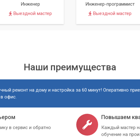
Инженер
Инженер-программист
рнета на даче:
Выездной мастер
Выездной мастер
 с миром
етях
лайн
-игры
 с миром
Наши преимущества
чный ремонт на дому и настройка за 60 минут! Оперативно при
 в офис.
ьером
Повышаем кв
ику в сервис и обратно
Каждый мастер н
обучение на про