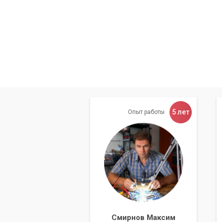
сигнала.
Обращайтесь к нам и наслаждайтесь б
Перечень услуг:
Подбор оптимального провайдера
Установка модема и роутера
Настройка проводки
Установка усилителя сигнала
5 лет
Опыт работы
Гарантия качественного подключен
Факторы при выборе провайд
Стоимость подключения и тарифн
Скорость интернета
Ограничения по трафику
Наличие сигнала мобильной связи
Смирнов Максим