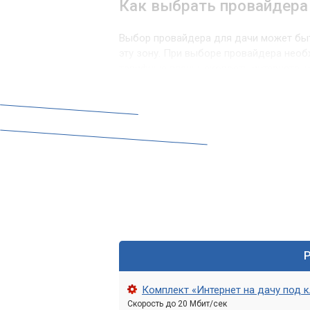
Как выбрать провайдера
Выбор провайдера для дачи может быт
эту зону. При выборе провайдера нео
тарифные планы, скорость интернета, н
В сервисном центре «Компьютерный М
учитывая все ваши потребности.
Преимущества установки 
Установка интернета на даче позволит
социальных сетях. Кроме того, вы см
слушать музыку и играть в онлайн-игры
При этом, вы сможете насладиться при
быть на связи с миром.
Установка усилителя сиг
Комплект «Интернет на дачу под 
Скорость до 20 Мбит/сек