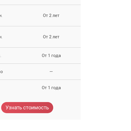
н.
От 2 лет
ам
н.
От 2 лет
.
От 1 года
но
—
От 1 года
Узнать стоимость