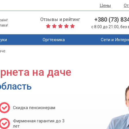
Цены
О
+380 (73) 83
Отзывы и рейтинг
аїні!
лава!
с 8:00 до 21:00, бе
уки
Оргтехника
Сети и Интерн
аче
рнета на даче
область
Скидка пенсионерам
Фирменная гарантия до 3
лет