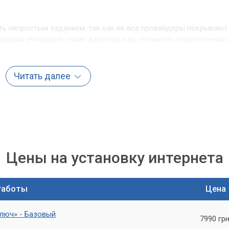
ь непростым заданием, так как не все провайдеры покрывают
бходимо учитывать такие факторы, как стоимость подключения 
аличие ограничений по трафику и т.д.
астер» мы поможем вам выбрать оптимального провайдера,
Читать далее
интернета на даче
 вам оставаться на связи с миром, работать и общаться в
ожете наслаждаться просмотром фильмов и сериалов онлайн,
.
Цены на установку интернета
родой и отдохнуть от городской суеты, не теряя возможности
Работы
Цена
нала
ключ» - Базовый
7990 грн