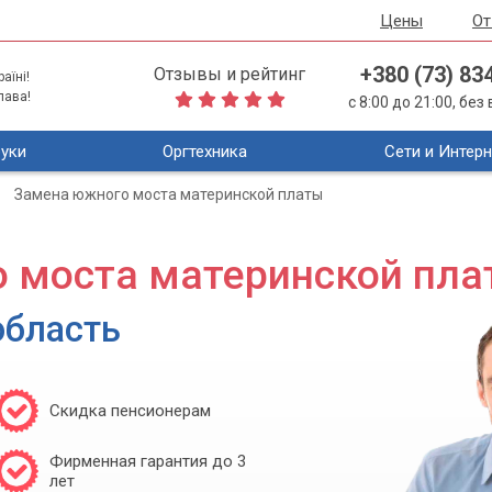
Цены
О
+380 (73) 83
Отзывы и рейтинг
аїні!
лава!
с 8:00 до 21:00, бе
уки
Оргтехника
Сети и Интерн
Замена южного моста материнской платы
 моста материнской пла
область
Скидка пенсионерам
Фирменная гарантия до 3
лет