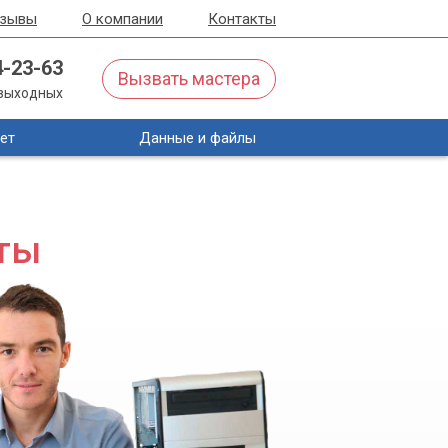
тзывы
О компании
Контакты
4-23-63
Вызвать мастера
з выходных
ет
Данные и файлы
ты