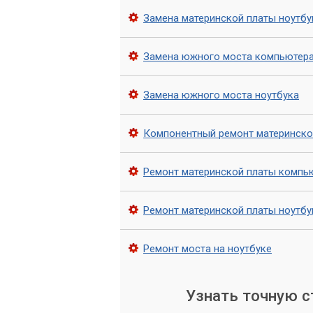
Наши техники используют специальные
Замена материнской платы ноутбу
обеспечить быстрое и безопасное вып
Замена южного моста компьютер
Мы также можем предоставить дополни
после замены южного моста материнск
Замена южного моста ноутбука
Обращайтесь в сервис «
Компонентный ремонт материнско
Замена южного моста материнской пла
максимальной производительности. Н
этом, обеспечив быструю и профессио
Ремонт материнской платы компь
Не стесняйтесь обращаться к нам, и м
Ремонт материнской платы ноутбу
Ремонт моста на ноутбуке
Узнать точную 