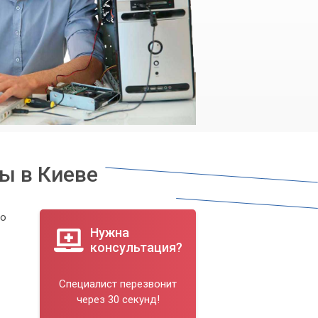
ы в Киеве
го
Нужна
консультация?
Специалист перезвонит
через 30 секунд!