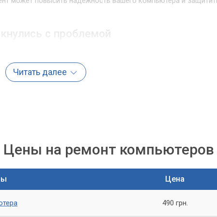
нент может повысить надежность вашего компьютера и защитит
лкнулись с проблемой
м мостом материнской платы, не пытайтесь решить проблему
 или установка компонентов может привести к еще большим
Читать далее
ьютерный Мастер», и мы поможем вам быстро и качественно
 объем текста
нформацию о нашей услуге по замене южного моста материнск
дополнительные сведения о том, что может привести к
Цены на ремонт компьютеров
ть вызван неправильной установкой вентилятора или
ты
Цена
Плохое качество компонентов также может привести к выходу
ы.
ютера
490 грн.
 подробно процесс замены южного моста материнской платы.