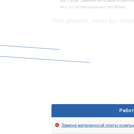
из строя. Замена на новый компо
его от потенциальных проблем.
Что делать, если вы сто
Если у вас возникли проблемы с южны
самостоятельно. Неправильная замена
проблемам. Обратитесь к нам в «Комп
решить проблему.
Как мы можем увеличить
Чтобы обеспечить более подробную и
платы, мы можем добавить некоторые 
неисправности южного моста.
Например, перегрев системы может бы
Рабо
неисправностью системы охлаждения. 
строя южного моста материнской плат
Замена материнской платы компь
Кроме того, мы можем обсудить более