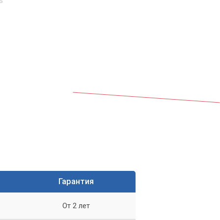
ь
ой
Гарантия
 из
От 2 лет