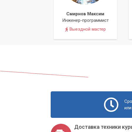
Смирнов Максим
Инженер-программист
Выездной мастер
Сро
или
Доставка техники кур