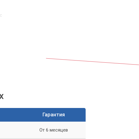
с
о
ет
х
Гарантия
От 6 месяцев