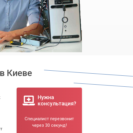
в Киеве
Нужна
к
консультация?
Специалист перезвонит
через 30 секунд!
ит