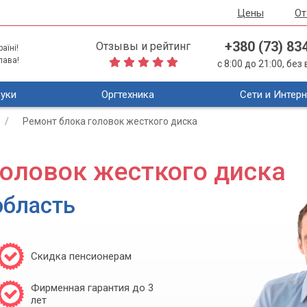
Цены
О
+380 (73) 83
Отзывы и рейтинг
аїні!
лава!
с 8:00 до 21:00, бе
уки
Оргтехника
Сети и Интерн
Ремонт блока головок жесткого диска
головок жесткого диска
область
Скидка пенсионерам
Фирменная гарантия до 3
лет