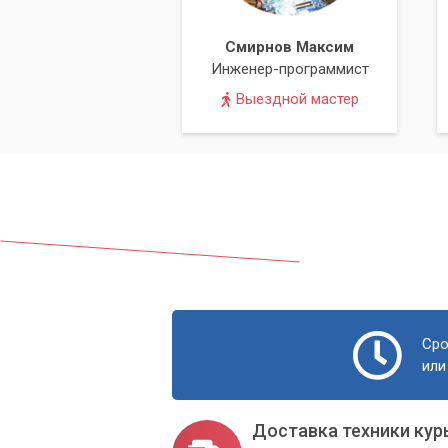
Смирнов Максим
Инженер-программист
Выездной мастер
Сро
или
Доставка техники кур