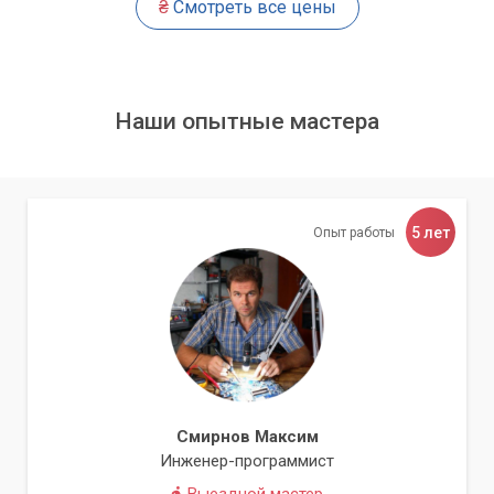
₴
Смотреть все цены
которая требует профессиональных знаний и опыта.
Если у вас возникли проблемы с жестким диском,
обратитесь в сервисный центр «Компьютерный Мастер»,
где опытные специалисты окажут квалифицированную
Наши опытные мастера
помощь и произведут замену блока магнитных головок в
кратчайшие сроки.
5 лет
Опыт работы
Смирнов Максим
Инженер-программист