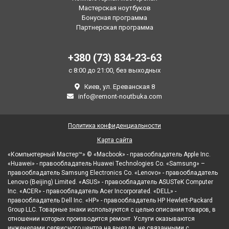
Мастерская ноутбуков
Бонусная программа
Партнерская программа
+380 (73) 834-23-63
с 8:00 до 21:00, без выходных
Киев, ул. Ереванская 8
info@remont-noutbuka.com
Политика конфиденциальности
Карта сайта
«Компьютерный Мастер™» © «Macbook» - правообладатель Apple Inc.
«Huawei» - правообладатель Huawei Technologies Co. «Samsung» –
правообладатель Samsung Electronics Co. «Lenovo» - правообладатель
Lenovo (Beijing) Limited. «ASUS» - правообладатель ASUSTeK Computer
Inc. «ACER» - правообладатель Acer Incorporated. «DELL» -
правообладатель Dell Inc. «HP» - правообладатель HP Hewlett-Packard
Group LLC. Товарные знаки используются с целью описания товаров, в
отношении которых производится ремонт. Услуги оказываются
инженерами сервисного центра на выезде, не связанными с