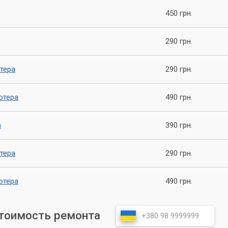
яти.
450 грн.
Компьютерный Мастер»
290 грн.
и включении могут быть очень раздражающими, но с помощью
 подключения и перезагрузка, вы можете решить эти проблемы
тера
290 грн.
тоит рисковать и пытаться самостоятельно ремонтировать
ютера
490 грн.
атиться за помощью в сервисный центр «Компьютерный Мастер»
качественную помощь в устранении любых неполадок вашего
а
390 грн.
тера
290 грн.
ютера
490 грн.
стоимость ремонта