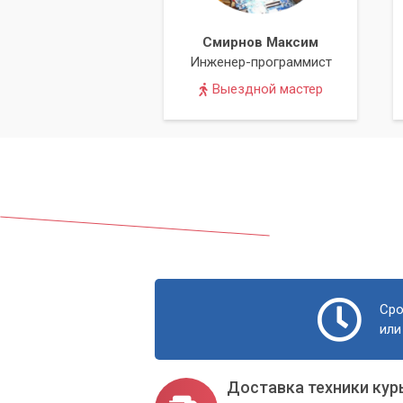
Смирнов Максим
Инженер-программист
Выездной мастер
Сро
или
Доставка техники кур