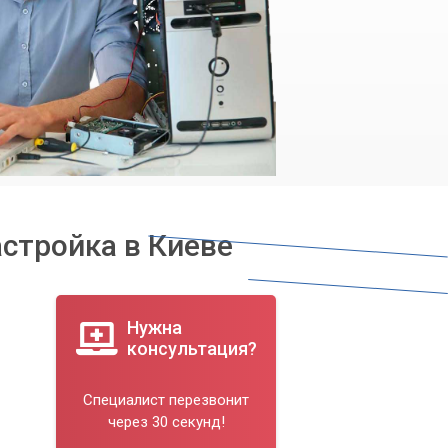
астройка в Киеве
Нужна
консультация?
Специалист перезвонит
через 30 секунд!