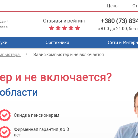
Цены
О
+380 (73) 83
Отзывы и рейтинг
аїні!
лава!
с 8:00 до 21:00, бе
уки
Оргтехника
Сети и Интерн
омпьютера
Завис компьютер и не включается
ер и не включается?
 области
Скидка пенсионерам
Фирменная гарантия до 3
лет