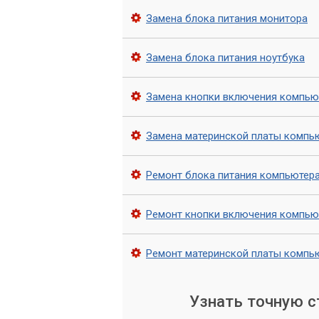
или добавить больше оперативной пам
Замена блока питания монитора
Обращайтесь в сервис «
Замена блока питания ноутбука
Зависание компьютера и проблемы пр
простых действий, таких как проверка
Замена кнопки включения компью
самостоятельно.
Если же эти методы не помогают, не с
Замена материнской платы компь
компьютер. В таком случае лучше обр
Наши специалисты окажут быструю и 
Ремонт блока питания компьютер
компьютера.
Ремонт кнопки включения компью
Ремонт материнской платы компь
Узнать точную 