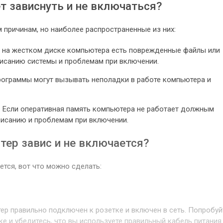
 зависнуть и не включаться?
 причинам, но наиболее распространенные из них:
 на жестком диске компьютера есть поврежденные файлы или
висанию системы и проблемам при включении.
рограммы могут вызывать неполадки в работе компьютера и
 Если оперативная память компьютера не работает должным
висанию и проблемам при включении.
тер завис и не включается?
ется, вот что можно сделать:
ер правильно подключен к розетке и включен в сеть. Попробуй
е и убедитесь, что вы используете правильный кабель питания.