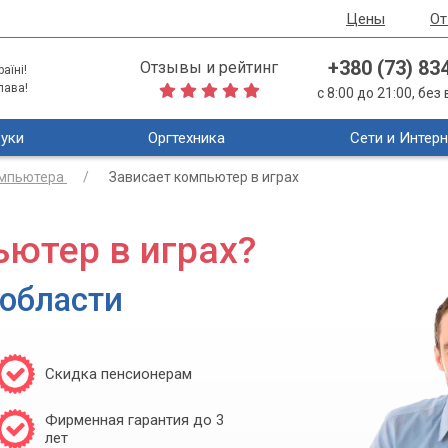
Цены
О
+380 (73) 83
Отзывы и рейтинг
аїні!
лава!
с 8:00 до 21:00, бе
уки
Оргтехника
Сети и Интерн
омпьютера
Зависает компьютер в играх
ютер в играх?
 области
Скидка пенсионерам
Фирменная гарантия до 3
лет