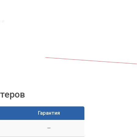
 и
ре
ютеров
Гарантия
—