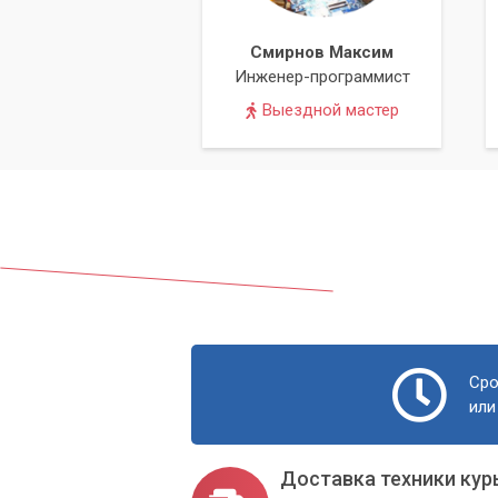
Смирнов Максим
Инженер-программист
Выездной мастер
Сро
или
Доставка техники кур