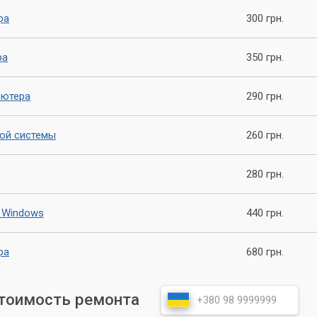
се проведенные работы, что гарантирует вам полную
ра
300 грн.
шего компьютера.
ра
350 грн.
ьютера
290 грн.
ой системы
260 грн.
280 грн.
 Windows
440 грн.
ра
680 грн.
стоимость ремонта