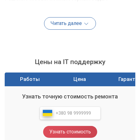
Наши квалифицированные мастера готовы взяться за
устранение широкого спектра проблем, с которыми вы
Читать далее
можете столкнуться. Будь то программный сбой, вирусное
заражение, проблемы с оборудованием или настройкой
сети – мы найдем способ вернуть ваш компьютер к
нормальной работе.
Сложности с загрузкой операционной системы
Цены на IT поддержку
Зависания и низкая производительность компьютера
Проблемы с подключением к интернету или локальной
Работы
Цена
Гаранти
сети
Удаление вирусов и вредоносного программного
Узнать точную стоимость ремонта
обеспечения
Установка и настройка программ
Подключение принтеров, сканеров и других устройств
Настройка нового компьютера
Узнать стоимость
Восстановление данных (частичное)