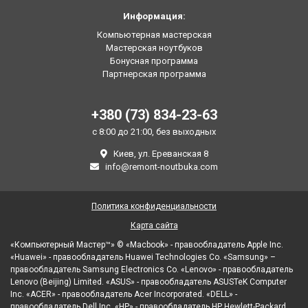
Информация:
Компьютерная мастерская
Мастерская ноутбуков
Бонусная программа
Партнерская программа
+380 (73) 834-23-63
с 8:00 до 21:00, без выходных
Киев, ул. Ереванская 8
info@remont-noutbuka.com
Политика конфиденциальности
Карта сайта
«Компьютерный Мастер™» © «Macbook» - правообладатель Apple Inc.
«Huawei» - правообладатель Huawei Technologies Co. «Samsung» –
правообладатель Samsung Electronics Co. «Lenovo» - правообладатель
Lenovo (Beijing) Limited. «ASUS» - правообладатель ASUSTeK Computer
Inc. «ACER» - правообладатель Acer Incorporated. «DELL» -
правообладатель Dell Inc. «HP» - правообладатель HP Hewlett-Packard