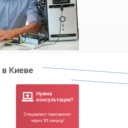
 в Киеве
Нужна
консультация?
Специалист перезвонит
через 30 секунд!