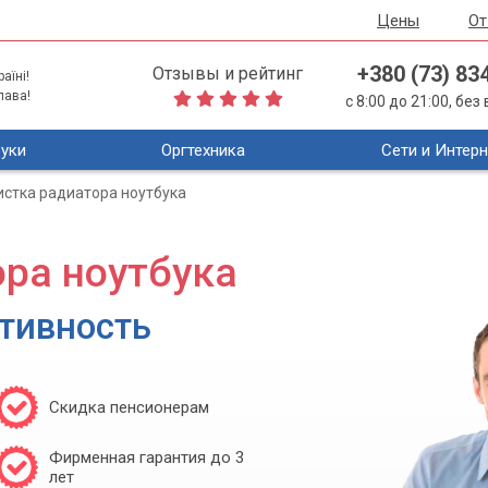
Цены
О
+380 (73) 83
Отзывы и рейтинг
аїні!
лава!
с 8:00 до 21:00, бе
уки
Оргтехника
Сети и Интерн
истка радиатора ноутбука
ора ноутбука
тивность
Скидка пенсионерам
Фирменная гарантия до 3
лет