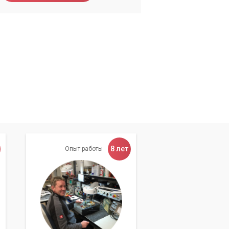
к
8 лет
Опыт работы
им