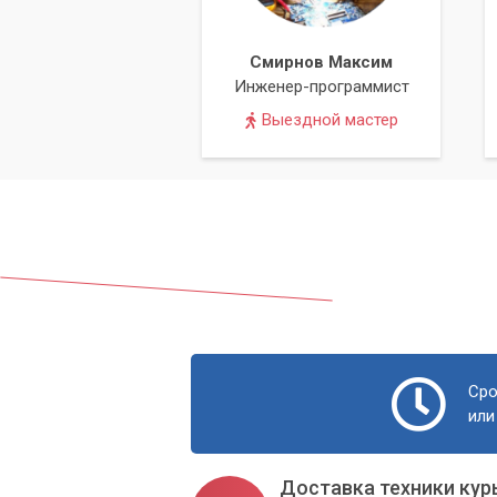
новую, качественную термопасту. 
системе охлаждения.
Смирнов Максим
Сборка и тестирование:
Аккуратн
Инженер-программист
эффективности системы охлажден
Выездной мастер
Доверяя чистку ноутбука
безопасной процедуры.
Мы используем только качественные р
устройства во время проведения рабо
сервисном центре поможет вернуть ва
срок службы и сделать работу более к
Сро
или
Доставка техники кур