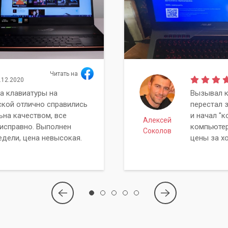
Читать на
.12.2020
а клавиатуры на
Вызывал к
ской отлично справились
перестал 
ьна качеством, все
и начал "к
Алексей
исправно. Выполнен
компьютер
Соколов
едели, цена невысокая.
цены за х