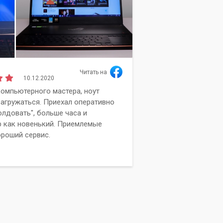
Читать на
10.12.2020
Алиса
омпьютерного мастера, ноут
Сг
Мельдер
загружаться. Приехал оперативно
об
олдовать", больше часа и
Вы
 как новенький. Приемлемые
ка
ороший сервис.
ра
вы