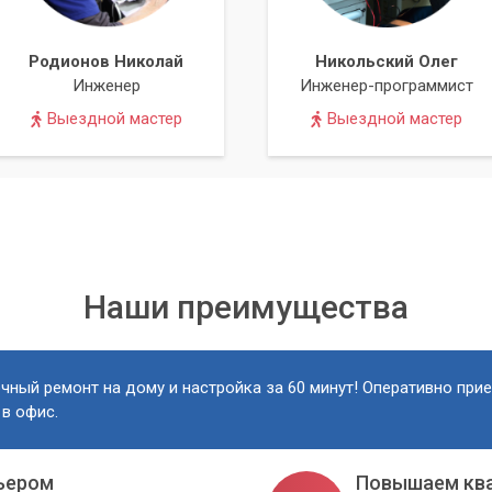
Термопаста обеспечивает лучшую теплопередачу от чипов к
Родионов Николай
Никольский Олег
о собираем ноутбук и проводим тестирование для проверки
Инженер
Инженер-программист
ия и общего функционала.
Выездной мастер
Выездной мастер
 профессионалам, вы получаете гарантию качественной и
асходные материалы и гарантируем сохранность вашего
т. Профессиональная чистка радиатора ноутбука в нашем
Наши преимущества
шему устройству прежнюю производительность, продлить его
омфортной и тихой.
чный ремонт на дому и настройка за 60 минут! Оперативно при
 в офис.
ьером
Повышаем кв