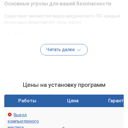
Основные угрозы для вашей безопасности
Существует множество видов вредоносного ПО, каждый
из которых представляет свою угрозу:
Вирусы:
Самораспространяющиеся программы,
которые заражают другие файлы и программы.
Трояны:
Маскируются под полезные программы, но
Читать далее
при запуске выполняют вредоносные действия.
Шпионское ПО:
Собирает информацию о
пользователе без его ведома и отправляет её
злоумышленникам.
Цены на установку программ
Программы-вымогатели:
Шифруют данные на
компьютере и требуют выкуп за их расшифровку.
Фишинг:
Мошеннические письма или сайты,
Работы
Цена
Гаранти
имитирующие известные сервисы, с целью получения
конфиденциальных данных.
Выезд
компьютерного
мастера