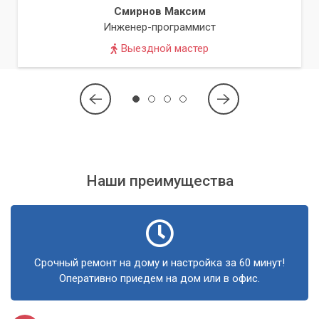
Смирнов Максим
драйверы и настроим DNS-серверы для максимальной
Инженер-программист
производительности.
Выездной мастер
Удаление вредоносного ПО:
Очистка системы от
вирусов и других угроз с установкой надёжной
антивирусной защиты.
Настройка и замена оборудования:
При
необходимости мы поможем настроить или заменить
роутер, сетевую карту или другие компоненты, чтобы
обеспечить стабильное и быстрое соединение.
Наши преимущества
Консультации и рекомендации:
Мы предоставим
вам рекомендации по поддержанию высокой
скорости интернета, включая советы по безопасности
и оптимизации.
Срочный ремонт на дому и настройка за 60 минут!
Оперативно приедем на дом или в офис.
Не терпите медленный интернет! Доверьтесь
профессионалам, и мы вернем вашему