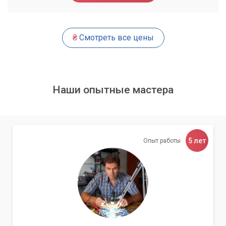
Оценка программных настроек:
Анализ настроек
операционной системы, браузеров, файрволла и других
программ, которые могут влиять на скорость
интернета.
₴
Смотреть все цены
Идентификация сетевых конфликтов:
Выявление
возможных конфликтов IP-адресов, DNS-серверов или
других сетевых параметров, которые могут вызывать
Наши опытные мастера
проблемы.
Эффективное устранение проблем
После полной диагностики мы не только выявим причину
5 лет
Опыт работы
медленного интернета, но и предложим оптимальные пути
ее устранения. Наши специалисты обладают обширным
опытом и знаниями, чтобы решить любую проблему.
Наши решения
Оптимизация сетевых настроек:
Мы скорректируем
параметры вашего сетевого подключения, обновим