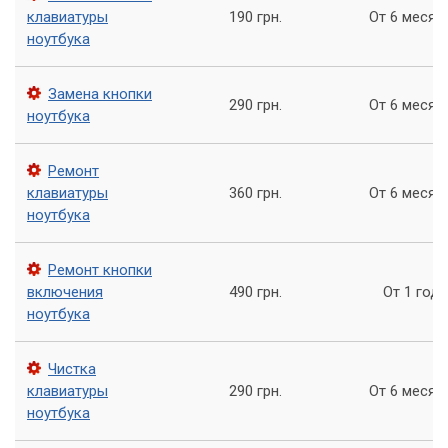
антистатического раствора.
клавиатуры
190 грн.
От 6 месяц
ноутбука
Собираем ноутбук и проверяем работу клавиатуры.
Как часто нужно проводить чистку кнопок
Замена кнопки
290 грн.
От 6 месяц
ноутбука
ноутбука
Рекомендуется проводить чистку кнопок ноутбука как
Ремонт
минимум раз в год. Если вам необходимо использовать
клавиатуры
360 грн.
От 6 месяц
ноутбук ежедневно, то рекомендуется проводить чистку
ноутбука
кнопок ноутбука каждые 6 месяцев.
Обращайтесь в сервис «Компьютерный
Ремонт кнопки
включения
490 грн.
От 1 года
Мастер»
ноутбука
Чистка кнопок ноутбука - это важный процесс, который
помогает сохранить ноутбук в хорошем состоянии. В
Чистка
сервисном центре «Компьютерный Мастер» мы
клавиатуры
290 грн.
От 6 месяц
предоставляем услуги по чистке кнопок ноутбука, которые
ноутбука
помогут вам сохранить работоспособность ноутбука на