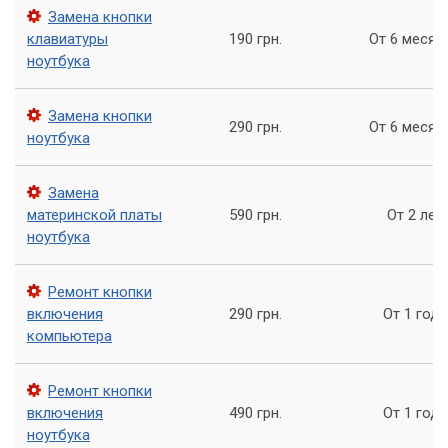
Замена кнопки
Соблюдаем сроки ремонта
клавиатуры
190 грн.
От 6 месяц
У нас доступные цены
ноутбука
Если у вас возникла проблема с кнопками на клавиатуре
Замена кнопки
ноутбука, обратитесь в сервисный центр «Компьютерный
290 грн.
От 6 месяц
ноутбука
Мастер». Наши специалисты быстро и качественно
проведут диагностику и ремонт вашего ноутбука,
восстановив работоспособность клавиатуры. Кроме того,
Замена
мы предоставляем гарантию на все наши услуги.
материнской платы
590 грн.
От 2 лет
ноутбука
Ремонт кнопки
включения
290 грн.
От 1 года
компьютера
Ремонт кнопки
включения
490 грн.
От 1 года
ноутбука