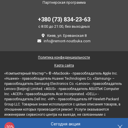
Партнерская программа
+380 (73) 834-23-63
с 8:00 до 21:00, без выходных
Киев, ул. Ереванская 8
info@remont-noutbuka.com
Политика конфиденциальности
Карта сайта
«Компьютерный Мастер™» © «Macbook» - правообладатель Apple Inc.
«Huawei» - правообладатель Huawei Technologies Co. «Samsung» –
правообладатель Samsung Electronics Co. «Lenovo» - правообладатель
Lenovo (Beijing) Limited. «ASUS» - правообладатель ASUSTeK Computer
Inc. «ACER» - правообладатель Acer Incorporated. «DELL» -
правообладатель Dell Inc. «HP» - правообладатель HP Hewlett-Packard
Group LLC. Товарные знаки используются с целью описания товаров, в
отношении которых производится ремонт. Услуги оказываются
инженерами сервисного центра на выезде, не связанными с
правообладателями товарных знаков и/или с их официальными
Сегодня акция
представителями в отношении товаров, которые уже были введены в
-30%