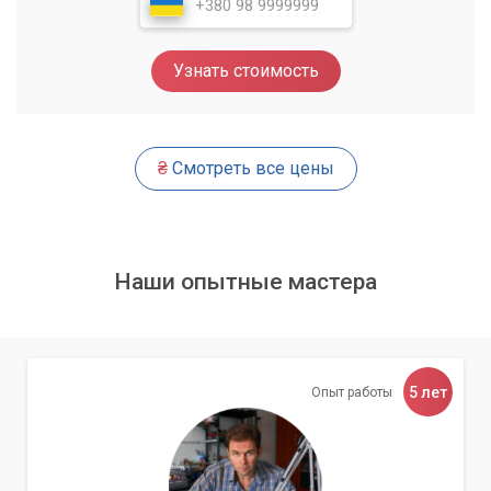
процессоры поддерживают двухканальный режим.
Однако стоит проверить документацию вашей
материнской платы.
Узнать стоимость
Количество модулей:
Для двухканального режима
требуется как минимум два модуля оперативной
памяти.
₴
Смотреть все цены
Идентичность модулей:
В идеале, модули памяти
должны быть идентичными по объему, частоте,
таймингам и напряжению. Это обеспечивает
максимальную совместимость и стабильность работы
Наши опытные мастера
в двухканальном режиме.
Правильные слоты:
Модули памяти должны быть
установлены в соответствующие слоты на
5 лет
Опыт работы
материнской плате, которые обычно помечены
разными цветами или указаны в руководстве
пользователя. Чаще всего это слоты с одинаковым
цветом (например, в слоты 1 и 3 или 2 и 4).