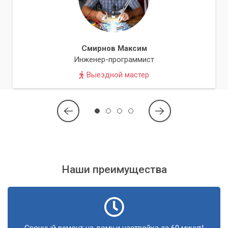
Проверить, работает ли ваша память в двухканальном
режиме, можно с помощью специализированных программ,
таких как
CPU-Z
. В разделе "Memory" этой программы
указывается Channel # (например, Single, Dual).
Смирнов Максим
Инженер-программист
Правильная установка модулей памяти в
Выездной мастер
соответствующие слоты на материнской
плате является критическим шагом для
активации двухканального режима.
Ошибочная установка может привести к
работе в одноканальном режиме или даже к
невозможности запуска системы.
Наши преимущества
Предложение услуг сервисного центра
«Компьютерный Мастер»
Если вы хотите оптимизировать производительность
своего компьютера путем настройки или апгрейда
Срочный ремонт на дому и настройка за 60 минут!