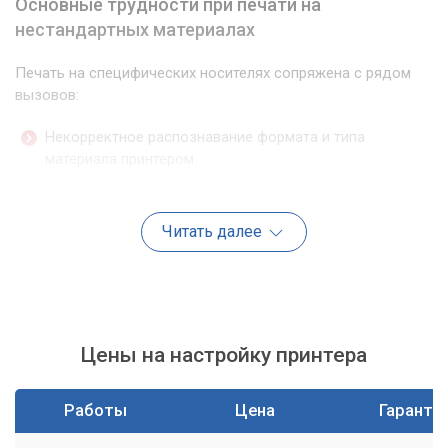
Основные трудности при печати на
нестандартных материалах
Печать на специфических носителях сопряжена с рядом
вызовов:
Некорректное распознавание формата и типа
материала принтером.
Проблемы с подачей и захватом плотной или тонкой
бумаги, этикеток, конвертов.
Читать далее
Искажение цветопередачи из-за отсутствия
подходящих цветовых профилей.
Плохая адгезия чернил к специальным поверхностям
(пленка, фотобумага).
Замятие или повреждение носителя из-за
Цены на настройку принтера
неправильной настройки тракта подачи.
Профессиональная настройка принтера
Работы
Цена
Гаранти