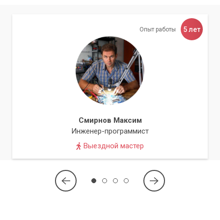
Комплексный подход к настройке
Наш сервисный центр «Компьютерный Мастер» предлагает
5 лет
Опыт работы
не только настройку отдельных параметров
чувствительности, но и комплексный подход к
оптимизации вашей системы. Мы учитываем особенности
вашей операционной системы, тип используемых устройств
и ваши личные предпочтения, чтобы достичь наилучшего
результата. Мы работаем с компьютерами и ноутбуками на
различных операционных системах, включая Windows,
macOS и Linux. Наши специалисты обладают большим
Смирнов Максим
опытом и готовы помочь вам решить любые проблемы,
Инженер-программист
связанные с настройкой вашей техники.
Выездной мастер
Почему стоит выбрать нас?
Профессиональные специалисты:
Наши инженеры
имеют обширные знания и опыт в области настройки
компьютерной техники.
Индивидуальный подход:
Мы подходим к каждому