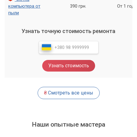
эха, чтобы обеспечить кристально чистое звучание вашего
компьютера от
390 грн.
От 1 года
голоса.
пыли
Игры: Максимальные результаты
Узнать точную стоимость ремонта
В мире компьютерных игр настройка чувствительности
занимает особое место, ведь от нее зачастую зависят
точность прицеливания, скорость реакции и общий
комфорт игры. Мы поможем вам настроить
чувствительность мыши, клавиатуры и других игровых
Узнать стоимость
контроллеров в соответствии с вашим стилем игры и
требованиями конкретной игры. Правильная настройка
чувствительности в играх может дать вам весомое
преимущество.
₴
Смотреть все цены
В играх правильная настройка
чувствительности может стать решающим
фактором для победы.
Наши опытные мастера