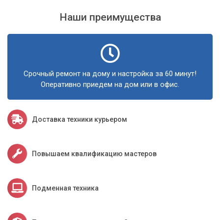
клиенту индивидуально, учитывая его потребности и
Наши преимущества
пожелания.
Оперативность:
Мы ценим ваше время и стремимся
выполнить работу максимально быстро и эффективно.
Доступные цены:
Мы предлагаем высокое качество
услуг по разумным ценам.
Срочный ремонт на дому и настройка за 60 минут!
Выезд на дом или в офис:
Мы готовы выехать к вам
Оперативно приедем на дом или в офис.
в любую точку Киева и области, чтобы провести
настройку на месте.
Доставка техники курьером
Не миритесь с неудобствами, вызванными неправильной
настройкой чувствительности. Обратитесь в сервисный
центр «Компьютерный Мастер» и получите
Повышаем квалификацию мастеров
профессиональную помощь в настройке вашей техники.
Мы сделаем использование вашего компьютера
максимально комфортным и эффективным.
Подменная техника