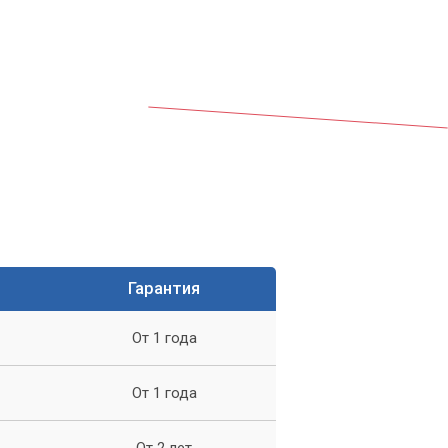
ля
Гарантия
,
От 1 года
От 1 года
От 2 лет