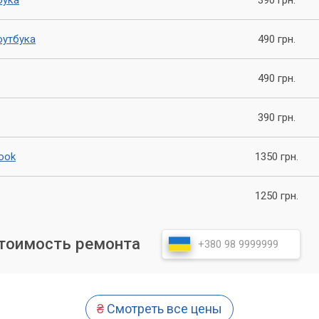
еют большой опыт работы. Мы ценим каждого клиента и
с.
оутбука
490 грн.
490 грн.
— это важная процедура, которая поможет сохранить ваше
родлить его срок службы. Обращайтесь в компанию
390 грн.
имся о вашем ноутбуке, обеспечив ему надежное охлаждение и
ook
1350 грн.
1250 грн.
стоимость ремонта
₴
Смотреть все цены