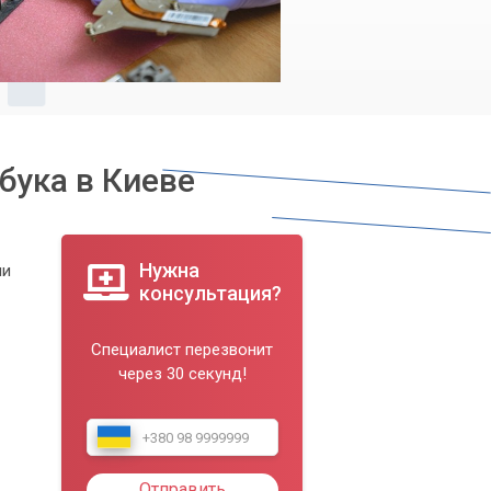
бука в Киеве
Нужна
ии
консультация?
Специалист перезвонит
через 30 секунд!
Отправить