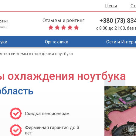
Цены
О
+380 (73) 83
Отзывы и рейтинг
аїні!
лава!
с 8:00 до 21:00, бе
уки
Оргтехника
Сети и Интерн
истка системы охлаждения ноутбука
ы охлаждения ноутбука
область
Скидка пенсионерам
Фирменная гарантия до 3
лет