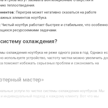
нию теплоотведения.
онентов:
Перегрев может негативно сказаться на работе
важных элементов ноутбука.
:
Чистый ноутбук работает быстрее и стабильнее, что особенно
ющихся ресурсоемкими задачами.
 систему охлаждения?
мы охлаждения ноутбука не реже одного раза в год. Однако ес
но используете устройство, частоту чистки можно увеличить до
ика поможет избежать серьезных проблем и сэкономить на
ютерный мастер»
альные услуги по чистке системы охлаждения ноутбуков. Мы
 и индивидуальный подход к каждому клиенту. Вот что мы