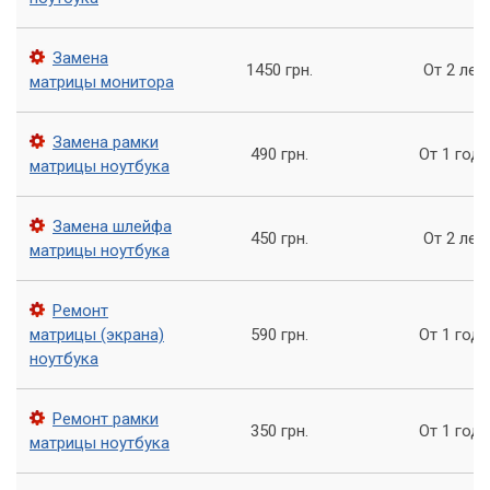
Мастер»
Замена
Если у вас возникла проблема с рамкой матрицы на вашем
1450 грн.
От 2 лет
матрицы монитора
ноутбуке, то не стоит откладывать ремонт. Ведь чем
дольше вы будете использовать поврежденный ноутбук,
тем больше вероятность, что проблема ухудшится.
Замена рамки
490 грн.
От 1 года
матрицы ноутбука
Обратитесь к нашему сервисному центру «Компьютерный
Мастер», и мы с радостью поможем вам заменить рамку
Замена шлейфа
матрицы ноутбука. Кроме того, мы также можем
450 грн.
От 2 лет
матрицы ноутбука
предложить вам услуги по техническому обслуживанию и
ремонту других компьютерных устройств.
Ремонт
матрицы (экрана)
590 грн.
От 1 года
ноутбука
Ремонт рамки
350 грн.
От 1 года
матрицы ноутбука